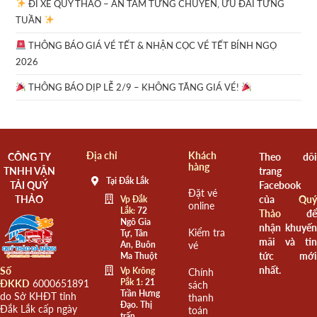
ĐI XE QUÝ THẢO – AN TÂM TỪNG CHUYẾN, ƯU ĐÃI TỪNG
TUẦN
THÔNG BÁO GIÁ VÉ TẾT & NHẬN CỌC VÉ TẾT BÍNH NGỌ
2026
THÔNG BÁO DỊP LỄ 2/9 – KHÔNG TĂNG GIÁ VÉ!
Địa chỉ
Khách
CÔNG TY
Theo dõi
hàng
TNHH VẬN
trang
Tại Đắk Lắk
TẢI QUÝ
Facebook
Đặt vé
THẢO
của
Quý
Vp Đắk
online
Lắk:
72
Thảo
để
Ngô Gia
nhận khuyến
Kiểm tra
Tự, Tân
mãi và tin
An, Buôn
vé
tức mới
Ma Thuột
nhất.
Số
Vp Krông
Chính
Pắk 1:
21
ĐKKD
6000651891
sách
Trần Hưng
do Sở KHĐT tỉnh
thanh
Đạo. Thị
Đắk Lắk cấp ngày
toán
trấn