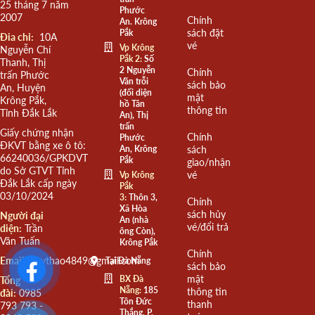
25 tháng 7 năm
Phước
2007
Chính
An. Krông
sách đặt
Pắk
Đia chỉ:
10A
vé
Vp Krông
Nguyễn Chí
Pắk 2:
Số
Thanh, Thị
2 Nguyễn
Chính
trấn Phước
Văn trỗi
sách bảo
An, Huyện
(đối diện
mật
Krông Pắk,
hồ Tân
thông tin
Tỉnh Đắk Lắk
An), Thị
trấn
Giấy chứng nhận
Chính
Phước
ĐKVT bằng xe ô tô:
An, Krông
sách
66240036/GPKDVT
Pắk
giao/nhận
do Sở GTVT Tỉnh
vé
Vp Krông
Đắk Lắk cấp ngày
Pắk
03/10/2024
3:
Thôn 3,
Chính
Xã Hòa
sách hủy
Người đại
An (nhà
vé/đổi trả
diện:
Trần
ông Còn),
Văn Tuấn
Krông Pắk
Chính
Email:
quythao4849@gmail.com
Tại Đà Nẵng
sách bảo
mật
BX Đà
Tổng
Nẵng:
185
thông tin
đài:
0985
Tôn Đức
thanh
793 793 -
Thắng, P.