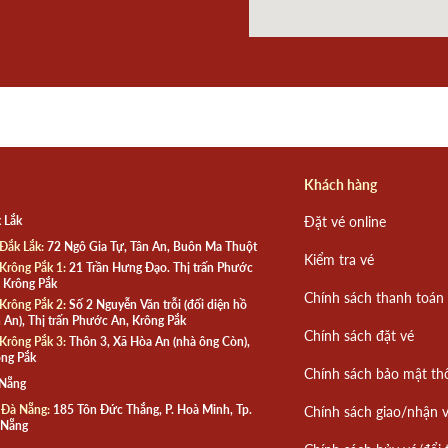
Khách hàng
 Lắk
Đặt vé online
Đắk Lắk:
72 Ngô Gia Tự, Tân An, Buôn Ma Thuột
Kiểm tra vé
Krông Pắk 1:
21 Trần Hưng Đạo. Thị trấn Phước
 Krông Pắk
Chính sách thanh toán
Krông Pắk 2:
Số 2 Nguyễn Văn trỗi (đối diện hồ
 An), Thị trấn Phước An, Krông Pắk
Chính sách đặt vé
Krông Pắk 3:
Thôn 3, Xã Hòa An (nhà ông Còn),
ng Pắk
Chính sách bảo mật th
 Nẵng
 Đà Nẵng:
185 Tôn Đức Thắng, P. Hoà Minh, Tp.
Chính sách giao/nhận 
 Nẵng