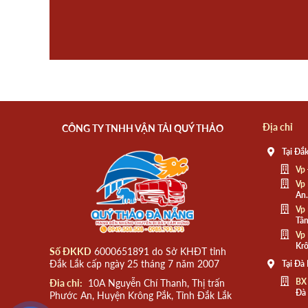
Địa chỉ
CÔNG TY TNHH VẬN TẢI QUÝ THẢO
Tại Đắk
Vp 
Vp 
An.
Vp 
Tân
Vp 
Krô
Số ĐKKD
6000651891 do Sở KHĐT tỉnh
Đắk Lắk cấp ngày 25 tháng 7 năm 2007
Tại Đà
BX
Đia chỉ:
10A Nguyễn Chí Thanh, Thị trấn
Đà
Phước An, Huyện Krông Pắk, Tỉnh Đắk Lắk