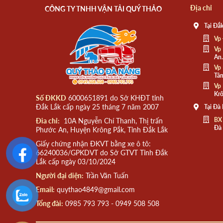
Địa chỉ
CÔNG TY TNHH VẬN TẢI QUÝ THẢO
Tại Đắk
Vp 
Vp 
An.
Vp 
Tân
Vp 
Krô
Số ĐKKD
6000651891 do Sở KHĐT tỉnh
Đắk Lắk cấp ngày 25 tháng 7 năm 2007
Tại Đà
BX
Đia chỉ:
10A Nguyễn Chí Thanh, Thị trấn
Đà
Phước An, Huyện Krông Pắk, Tỉnh Đắk Lắk
Giấy chứng nhận ĐKVT bằng xe ô tô:
66240036/GPKDVT do Sở GTVT Tỉnh Đắk
Lắk cấp ngày 03/10/2024
Người đại diện:
Trần Văn Tuấn
Email:
quythao4849@gmail.com
Tổng đài:
0985 793 793 - 0949 508 508