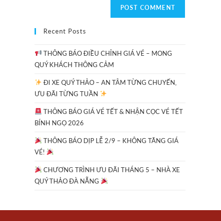
Recent Posts
THÔNG BÁO ĐIỀU CHỈNH GIÁ VÉ – MONG
QUÝ KHÁCH THÔNG CẢM
ĐI XE QUÝ THẢO – AN TÂM TỪNG CHUYẾN,
ƯU ĐÃI TỪNG TUẦN
THÔNG BÁO GIÁ VÉ TẾT & NHẬN CỌC VÉ TẾT
BÍNH NGỌ 2026
THÔNG BÁO DỊP LỄ 2/9 – KHÔNG TĂNG GIÁ
VÉ!
CHƯƠNG TRÌNH ƯU ĐÃI THÁNG 5 – NHÀ XE
QUÝ THẢO ĐÀ NẴNG