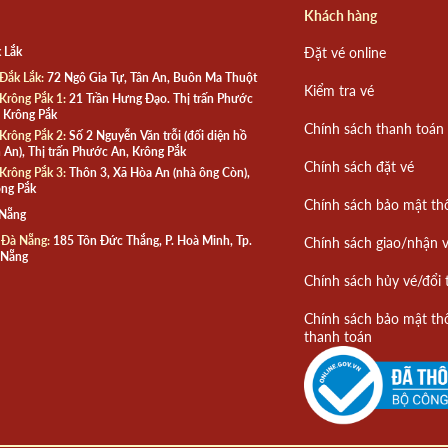
Khách hàng
 Lắk
Đặt vé online
Đắk Lắk:
72 Ngô Gia Tự, Tân An, Buôn Ma Thuột
Kiểm tra vé
Krông Pắk 1:
21 Trần Hưng Đạo. Thị trấn Phước
 Krông Pắk
Chính sách thanh toán
Krông Pắk 2:
Số 2 Nguyễn Văn trỗi (đối diện hồ
 An), Thị trấn Phước An, Krông Pắk
Chính sách đặt vé
Krông Pắk 3:
Thôn 3, Xã Hòa An (nhà ông Còn),
ng Pắk
Chính sách bảo mật th
 Nẵng
 Đà Nẵng:
185 Tôn Đức Thắng, P. Hoà Minh, Tp.
Chính sách giao/nhận 
 Nẵng
Chính sách hủy vé/đổi 
Chính sách bảo mật th
thanh toán