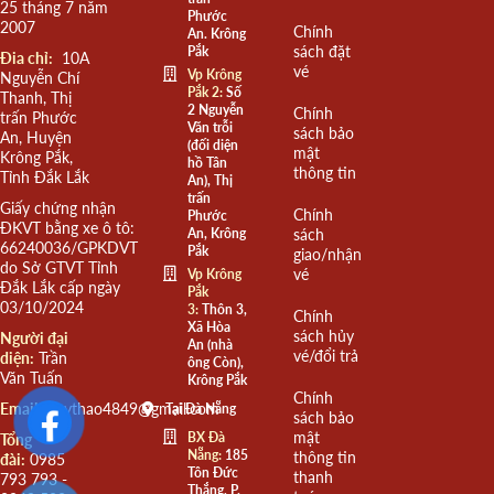
25 tháng 7 năm
Phước
2007
Chính
An. Krông
sách đặt
Pắk
Đia chỉ:
10A
vé
Vp Krông
Nguyễn Chí
Pắk 2:
Số
Thanh, Thị
2 Nguyễn
Chính
trấn Phước
Văn trỗi
sách bảo
An, Huyện
(đối diện
mật
Krông Pắk,
hồ Tân
thông tin
Tỉnh Đắk Lắk
An), Thị
trấn
Giấy chứng nhận
Chính
Phước
ĐKVT bằng xe ô tô:
An, Krông
sách
66240036/GPKDVT
Pắk
giao/nhận
do Sở GTVT Tỉnh
vé
Vp Krông
Đắk Lắk cấp ngày
Pắk
03/10/2024
3:
Thôn 3,
Chính
Xã Hòa
sách hủy
Người đại
An (nhà
vé/đổi trả
diện:
Trần
ông Còn),
Văn Tuấn
Krông Pắk
Chính
Email:
quythao4849@gmail.com
Tại Đà Nẵng
sách bảo
mật
BX Đà
Tổng
Nẵng:
185
thông tin
đài:
0985
Tôn Đức
thanh
793 793 -
Thắng, P.