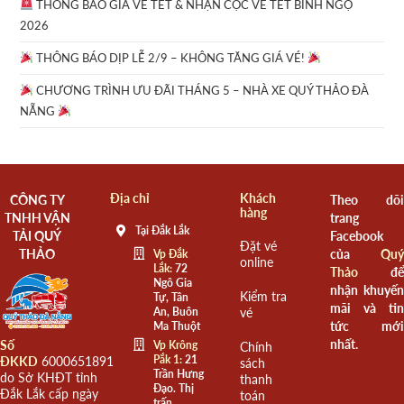
THÔNG BÁO GIÁ VÉ TẾT & NHẬN CỌC VÉ TẾT BÍNH NGỌ
2026
THÔNG BÁO DỊP LỄ 2/9 – KHÔNG TĂNG GIÁ VÉ!
CHƯƠNG TRÌNH ƯU ĐÃI THÁNG 5 – NHÀ XE QUÝ THẢO ĐÀ
NẴNG
Địa chỉ
Khách
CÔNG TY
Theo dõi
hàng
TNHH VẬN
trang
Tại Đắk Lắk
TẢI QUÝ
Facebook
Đặt vé
THẢO
của
Quý
Vp Đắk
online
Lắk:
72
Thảo
để
Ngô Gia
nhận khuyến
Kiểm tra
Tự, Tân
mãi và tin
An, Buôn
vé
tức mới
Ma Thuột
nhất.
Số
Vp Krông
Chính
Pắk 1:
21
ĐKKD
6000651891
sách
Trần Hưng
do Sở KHĐT tỉnh
thanh
Đạo. Thị
Đắk Lắk cấp ngày
toán
trấn