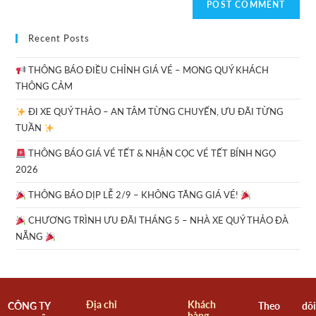
Recent Posts
THÔNG BÁO ĐIỀU CHỈNH GIÁ VÉ – MONG QUÝ KHÁCH
THÔNG CẢM
ĐI XE QUÝ THẢO – AN TÂM TỪNG CHUYẾN, ƯU ĐÃI TỪNG
TUẦN
THÔNG BÁO GIÁ VÉ TẾT & NHẬN CỌC VÉ TẾT BÍNH NGỌ
2026
THÔNG BÁO DỊP LỄ 2/9 – KHÔNG TĂNG GIÁ VÉ!
CHƯƠNG TRÌNH ƯU ĐÃI THÁNG 5 – NHÀ XE QUÝ THẢO ĐÀ
NẴNG
Địa chỉ
Khách
CÔNG TY
Theo dõi
hàng