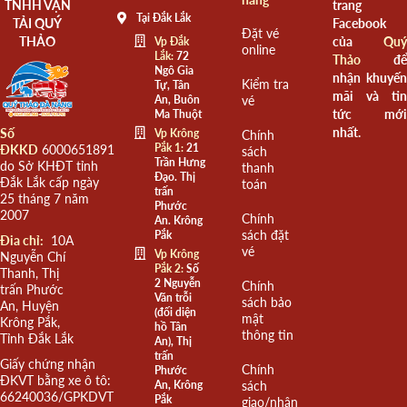
TNHH VẬN
trang
Tại Đắk Lắk
TẢI QUÝ
Facebook
Đặt vé
THẢO
của
Quý
Vp Đắk
online
Lắk:
72
Thảo
để
Ngô Gia
nhận khuyến
Kiểm tra
Tự, Tân
mãi và tin
An, Buôn
vé
tức mới
Ma Thuột
nhất.
Số
Vp Krông
Chính
Pắk 1:
21
ĐKKD
6000651891
sách
Trần Hưng
do Sở KHĐT tỉnh
thanh
Đạo. Thị
Đắk Lắk cấp ngày
toán
trấn
25 tháng 7 năm
Phước
2007
Chính
An. Krông
sách đặt
Pắk
Đia chỉ:
10A
vé
Vp Krông
Nguyễn Chí
Pắk 2:
Số
Thanh, Thị
2 Nguyễn
Chính
trấn Phước
Văn trỗi
sách bảo
An, Huyện
(đối diện
mật
Krông Pắk,
hồ Tân
thông tin
Tỉnh Đắk Lắk
An), Thị
trấn
Giấy chứng nhận
Chính
Phước
ĐKVT bằng xe ô tô:
An, Krông
sách
66240036/GPKDVT
Pắk
giao/nhận