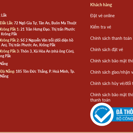
Khách hàng
 Lắk
Đặt vé online
Đắk Lắk:
72 Ngô Gia Tự, Tân An, Buôn Ma Thuột
Kiểm tra vé
Krông Pắk 1:
21 Trần Hưng Đạo. Thị trấn Phước
 Krông Pắk
Chính sách thanh toán
Krông Pắk 2:
Số 2 Nguyễn Văn trỗi (đối diện hồ
 An), Thị trấn Phước An, Krông Pắk
Chính sách đặt vé
Krông Pắk 3:
Thôn 3, Xã Hòa An (nhà ông Còn),
ng Pắk
Chính sách bảo mật th
 Nẵng
 Đà Nẵng:
185 Tôn Đức Thắng, P. Hoà Minh, Tp.
Chính sách giao/nhận 
 Nẵng
Chính sách hủy vé/đổi 
Chính sách bảo mật th
thanh toán