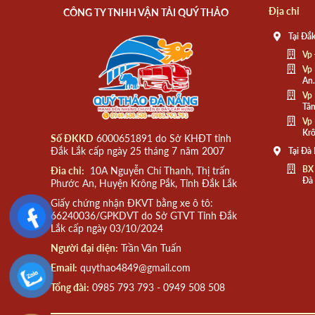
Địa chỉ
CÔNG TY TNHH VẬN TẢI QUÝ THẢO
Tại Đắk
Vp 
Vp 
An.
Vp 
Tân
Vp 
Krô
Số ĐKKD
6000651891 do Sở KHĐT tỉnh
Đắk Lắk cấp ngày 25 tháng 7 năm 2007
Tại Đà
BX
Đia chỉ:
10A Nguyễn Chí Thanh, Thị trấn
Đà
Phước An, Huyện Krông Pắk, Tỉnh Đắk Lắk
Giấy chứng nhận ĐKVT bằng xe ô tô:
66240036/GPKDVT do Sở GTVT Tỉnh Đắk
Lắk cấp ngày 03/10/2024
Người đại diện:
Trần Văn Tuấn
Email:
quythao4849@gmail.com
Tổng đài:
0985 793 793 - 0949 508 508