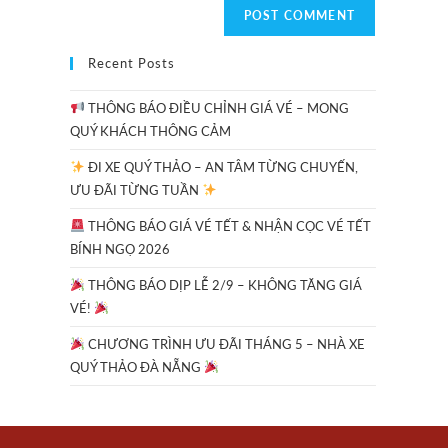
Recent Posts
THÔNG BÁO ĐIỀU CHỈNH GIÁ VÉ – MONG
QUÝ KHÁCH THÔNG CẢM
ĐI XE QUÝ THẢO – AN TÂM TỪNG CHUYẾN,
ƯU ĐÃI TỪNG TUẦN
THÔNG BÁO GIÁ VÉ TẾT & NHẬN CỌC VÉ TẾT
BÍNH NGỌ 2026
THÔNG BÁO DỊP LỄ 2/9 – KHÔNG TĂNG GIÁ
VÉ!
CHƯƠNG TRÌNH ƯU ĐÃI THÁNG 5 – NHÀ XE
QUÝ THẢO ĐÀ NẴNG