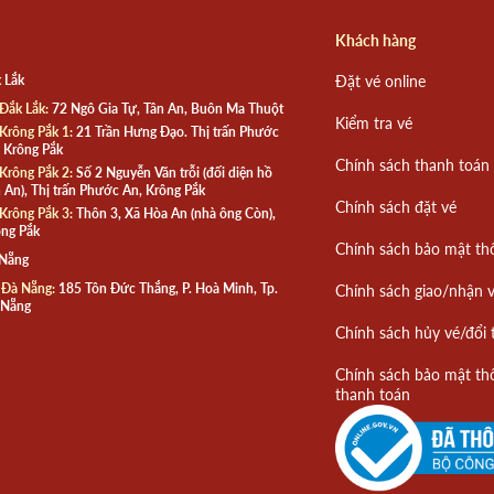
Khách hàng
 Lắk
Đặt vé online
Đắk Lắk:
72 Ngô Gia Tự, Tân An, Buôn Ma Thuột
Kiểm tra vé
Krông Pắk 1:
21 Trần Hưng Đạo. Thị trấn Phước
 Krông Pắk
Chính sách thanh toán
Krông Pắk 2:
Số 2 Nguyễn Văn trỗi (đối diện hồ
 An), Thị trấn Phước An, Krông Pắk
Chính sách đặt vé
Krông Pắk 3:
Thôn 3, Xã Hòa An (nhà ông Còn),
ng Pắk
Chính sách bảo mật th
 Nẵng
 Đà Nẵng:
185 Tôn Đức Thắng, P. Hoà Minh, Tp.
Chính sách giao/nhận 
 Nẵng
Chính sách hủy vé/đổi 
Chính sách bảo mật th
thanh toán