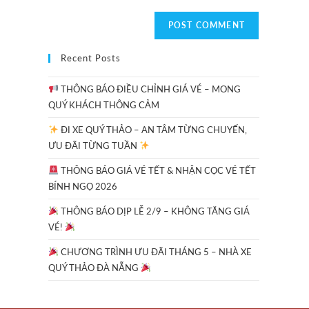
Recent Posts
THÔNG BÁO ĐIỀU CHỈNH GIÁ VÉ – MONG
QUÝ KHÁCH THÔNG CẢM
ĐI XE QUÝ THẢO – AN TÂM TỪNG CHUYẾN,
ƯU ĐÃI TỪNG TUẦN
THÔNG BÁO GIÁ VÉ TẾT & NHẬN CỌC VÉ TẾT
BÍNH NGỌ 2026
THÔNG BÁO DỊP LỄ 2/9 – KHÔNG TĂNG GIÁ
VÉ!
CHƯƠNG TRÌNH ƯU ĐÃI THÁNG 5 – NHÀ XE
QUÝ THẢO ĐÀ NẴNG