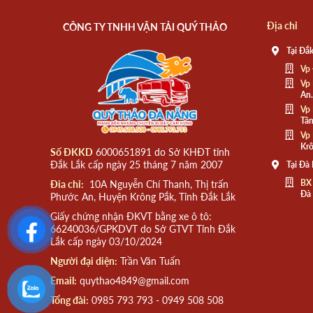
Địa chỉ
CÔNG TY TNHH VẬN TẢI QUÝ THẢO
Tại Đắk
Vp 
Vp 
An.
Vp 
Tân
Vp 
Krô
Số ĐKKD
6000651891 do Sở KHĐT tỉnh
Đắk Lắk cấp ngày 25 tháng 7 năm 2007
Tại Đà
BX
Đia chỉ:
10A Nguyễn Chí Thanh, Thị trấn
Đà
Phước An, Huyện Krông Pắk, Tỉnh Đắk Lắk
Giấy chứng nhận ĐKVT bằng xe ô tô:
66240036/GPKDVT do Sở GTVT Tỉnh Đắk
Lắk cấp ngày 03/10/2024
Người đại diện:
Trần Văn Tuấn
Email:
quythao4849@gmail.com
Tổng đài:
0985 793 793 - 0949 508 508