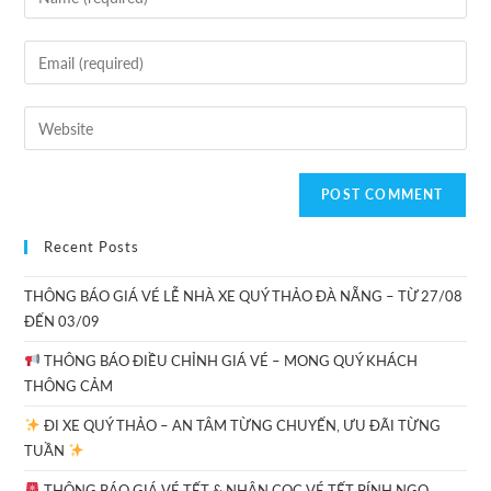
Recent Posts
THÔNG BÁO GIÁ VÉ LỄ NHÀ XE QUÝ THẢO ĐÀ NẴNG – TỪ 27/08
ĐẾN 03/09
THÔNG BÁO ĐIỀU CHỈNH GIÁ VÉ – MONG QUÝ KHÁCH
THÔNG CẢM
ĐI XE QUÝ THẢO – AN TÂM TỪNG CHUYẾN, ƯU ĐÃI TỪNG
TUẦN
THÔNG BÁO GIÁ VÉ TẾT & NHẬN CỌC VÉ TẾT BÍNH NGỌ