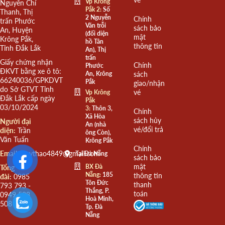
Vp Krông
Nguyễn Chí
Pắk 2:
Số
Thanh, Thị
2 Nguyễn
Chính
trấn Phước
Văn trỗi
sách bảo
An, Huyện
(đối diện
mật
Krông Pắk,
hồ Tân
thông tin
Tỉnh Đắk Lắk
An), Thị
trấn
Giấy chứng nhận
Chính
Phước
ĐKVT bằng xe ô tô:
An, Krông
sách
66240036/GPKDVT
Pắk
giao/nhận
do Sở GTVT Tỉnh
vé
Vp Krông
Đắk Lắk cấp ngày
Pắk
03/10/2024
3:
Thôn 3,
Chính
Xã Hòa
sách hủy
Người đại
An (nhà
vé/đổi trả
diện:
Trần
ông Còn),
Văn Tuấn
Krông Pắk
Chính
Email:
quythao4849@gmail.com
Tại Đà Nẵng
sách bảo
mật
BX Đà
Tổng
Nẵng:
185
thông tin
đài:
0985
Tôn Đức
thanh
793 793 -
Thắng, P.
toán
0949 508
Hoà Minh,
508
Tp. Đà
Nẵng