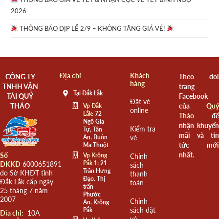
2026
THÔNG BÁO DỊP LỄ 2/9 – KHÔNG TĂNG GIÁ VÉ!
Địa chỉ
Khách
CÔNG TY
Theo dõi
hàng
TNHH VẬN
trang
Tại Đắk Lắk
TẢI QUÝ
Facebook
Đặt vé
THẢO
của
Quý
Vp Đắk
online
Lắk:
72
Thảo
để
Ngô Gia
nhận khuyến
Kiểm tra
Tự, Tân
mãi và tin
An, Buôn
vé
tức mới
Ma Thuột
nhất.
Số
Vp Krông
Chính
Pắk 1:
21
ĐKKD
6000651891
sách
Trần Hưng
do Sở KHĐT tỉnh
thanh
Đạo. Thị
Đắk Lắk cấp ngày
toán
trấn
25 tháng 7 năm
Phước
2007
Chính
An. Krông
sách đặt
Pắk
Đia chỉ:
10A
vé