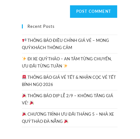
Recent Posts
THÔNG BÁO ĐIỀU CHỈNH GIÁ VÉ – MONG
QUÝ KHÁCH THÔNG CẢM
ĐI XE QUÝ THẢO – AN TÂM TỪNG CHUYẾN,
ƯU ĐÃI TỪNG TUẦN
THÔNG BÁO GIÁ VÉ TẾT & NHẬN CỌC VÉ TẾT
BÍNH NGỌ 2026
THÔNG BÁO DỊP LỄ 2/9 – KHÔNG TĂNG GIÁ
VÉ!
CHƯƠNG TRÌNH ƯU ĐÃI THÁNG 5 – NHÀ XE
QUÝ THẢO ĐÀ NẴNG