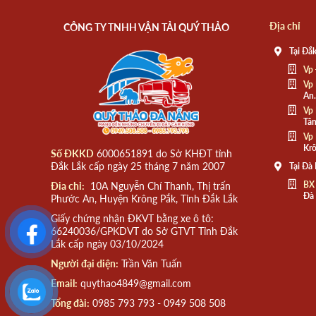
Địa chỉ
CÔNG TY TNHH VẬN TẢI QUÝ THẢO
Tại Đắk
Vp 
Vp 
An.
Vp 
Tân
Vp 
Krô
Số ĐKKD
6000651891 do Sở KHĐT tỉnh
Đắk Lắk cấp ngày 25 tháng 7 năm 2007
Tại Đà
BX
Đia chỉ:
10A Nguyễn Chí Thanh, Thị trấn
Đà
Phước An, Huyện Krông Pắk, Tỉnh Đắk Lắk
Giấy chứng nhận ĐKVT bằng xe ô tô:
66240036/GPKDVT do Sở GTVT Tỉnh Đắk
Lắk cấp ngày 03/10/2024
Người đại diện:
Trần Văn Tuấn
Email:
quythao4849@gmail.com
Tổng đài:
0985 793 793 - 0949 508 508