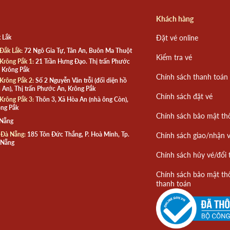
Khách hàng
 Lắk
Đặt vé online
Đắk Lắk:
72 Ngô Gia Tự, Tân An, Buôn Ma Thuột
Kiểm tra vé
Krông Pắk 1:
21 Trần Hưng Đạo. Thị trấn Phước
 Krông Pắk
Chính sách thanh toán
Krông Pắk 2:
Số 2 Nguyễn Văn trỗi (đối diện hồ
 An), Thị trấn Phước An, Krông Pắk
Chính sách đặt vé
Krông Pắk 3:
Thôn 3, Xã Hòa An (nhà ông Còn),
ng Pắk
Chính sách bảo mật th
 Nẵng
 Đà Nẵng:
185 Tôn Đức Thắng, P. Hoà Minh, Tp.
Chính sách giao/nhận 
 Nẵng
Chính sách hủy vé/đổi 
Chính sách bảo mật th
thanh toán