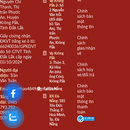
Vp Krông
Nguyễn Chí
Pắk 2:
Số
Thanh, Thị
2 Nguyễn
Chính
trấn Phước
Văn trỗi
sách bảo
An, Huyện
(đối diện
mật
Krông Pắk,
hồ Tân
thông tin
Tỉnh Đắk Lắk
An), Thị
trấn
Giấy chứng nhận
Chính
Phước
ĐKVT bằng xe ô tô:
An, Krông
sách
66240036/GPKDVT
Pắk
giao/nhận
do Sở GTVT Tỉnh
vé
Vp Krông
Đắk Lắk cấp ngày
Pắk
03/10/2024
3:
Thôn 3,
Chính
Xã Hòa
sách hủy
Người đại
An (nhà
vé/đổi trả
diện:
Trần
ông Còn),
Văn Tuấn
Krông Pắk
Chính
Email:
quythao4849@gmail.com
Tại Đà Nẵng
sách bảo
mật
BX Đà
Tổng
Nẵng:
185
thông tin
đài:
0985
Tôn Đức
thanh
793 793 -
Thắng, P.
toán
0949 508
Hoà Minh,
508
Tp. Đà
Nẵng