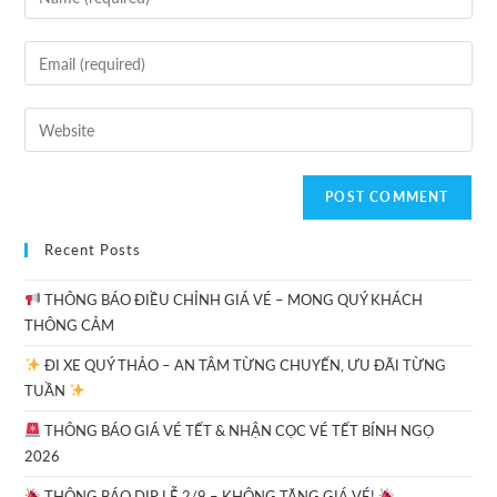
Recent Posts
THÔNG BÁO ĐIỀU CHỈNH GIÁ VÉ – MONG QUÝ KHÁCH
THÔNG CẢM
ĐI XE QUÝ THẢO – AN TÂM TỪNG CHUYẾN, ƯU ĐÃI TỪNG
TUẦN
THÔNG BÁO GIÁ VÉ TẾT & NHẬN CỌC VÉ TẾT BÍNH NGỌ
2026
THÔNG BÁO DỊP LỄ 2/9 – KHÔNG TĂNG GIÁ VÉ!