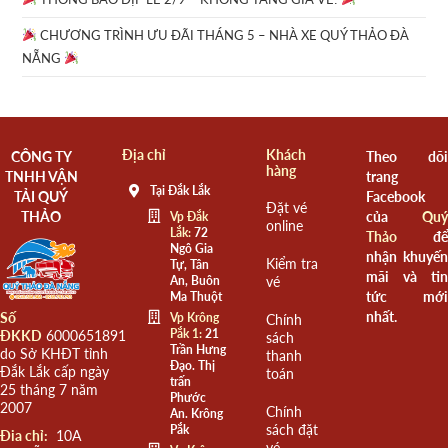
CHƯƠNG TRÌNH ƯU ĐÃI THÁNG 5 – NHÀ XE QUÝ THẢO ĐÀ
NẴNG
Địa chỉ
Khách
CÔNG TY
Theo dõi
hàng
TNHH VẬN
trang
Tại Đắk Lắk
TẢI QUÝ
Facebook
Đặt vé
THẢO
của
Quý
Vp Đắk
online
Lắk:
72
Thảo
để
Ngô Gia
nhận khuyến
Kiểm tra
Tự, Tân
mãi và tin
An, Buôn
vé
tức mới
Ma Thuột
nhất.
Số
Vp Krông
Chính
Pắk 1:
21
ĐKKD
6000651891
sách
Trần Hưng
do Sở KHĐT tỉnh
thanh
Đạo. Thị
Đắk Lắk cấp ngày
toán
trấn
25 tháng 7 năm
Phước
2007
Chính
An. Krông
sách đặt
Pắk
Đia chỉ:
10A
vé