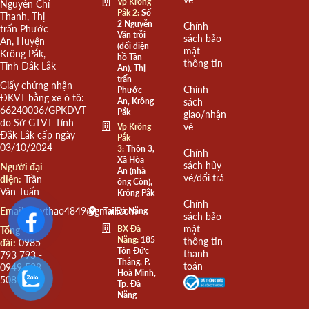
Vp Krông
Nguyễn Chí
Pắk 2:
Số
Thanh, Thị
2 Nguyễn
Chính
trấn Phước
Văn trỗi
sách bảo
An, Huyện
(đối diện
mật
Krông Pắk,
hồ Tân
thông tin
Tỉnh Đắk Lắk
An), Thị
trấn
Giấy chứng nhận
Chính
Phước
ĐKVT bằng xe ô tô:
An, Krông
sách
66240036/GPKDVT
Pắk
giao/nhận
do Sở GTVT Tỉnh
vé
Vp Krông
Đắk Lắk cấp ngày
Pắk
03/10/2024
3:
Thôn 3,
Chính
Xã Hòa
sách hủy
Người đại
An (nhà
vé/đổi trả
diện:
Trần
ông Còn),
Văn Tuấn
Krông Pắk
Chính
Email:
quythao4849@gmail.com
Tại Đà Nẵng
sách bảo
mật
BX Đà
Tổng
Nẵng:
185
thông tin
đài:
0985
Tôn Đức
thanh
793 793 -
Thắng, P.
toán
0949 508
Hoà Minh,
508
Tp. Đà
Nẵng