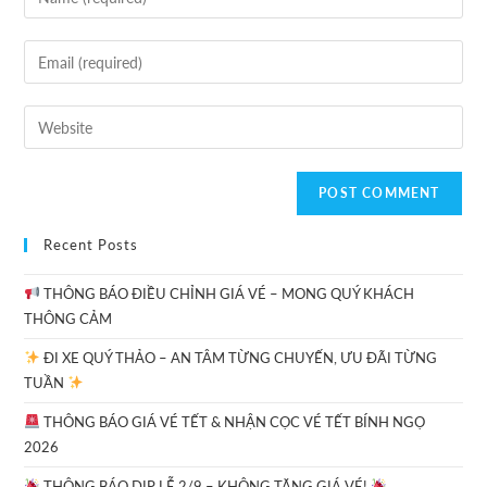
Recent Posts
THÔNG BÁO ĐIỀU CHỈNH GIÁ VÉ – MONG QUÝ KHÁCH
THÔNG CẢM
ĐI XE QUÝ THẢO – AN TÂM TỪNG CHUYẾN, ƯU ĐÃI TỪNG
TUẦN
THÔNG BÁO GIÁ VÉ TẾT & NHẬN CỌC VÉ TẾT BÍNH NGỌ
2026
THÔNG BÁO DỊP LỄ 2/9 – KHÔNG TĂNG GIÁ VÉ!