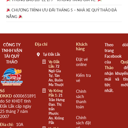
CHƯƠNG TRÌNH ƯU ĐÃI THÁNG 5 – NHÀ XE QUÝ THẢO ĐÀ
NẴNG
Địa chỉ
Khách
CÔNG TY
Theo dõi
hàng
TNHH VẬN
trang
Tại Đắk Lắk
TẢI QUÝ
Facebook
Đặt vé
THẢO
của
Quý
Vp Đắk
online
Lắk:
72
Thảo
để
Ngô Gia
nhận khuyến
Kiểm tra
Tự, Tân
mãi và tin
An, Buôn
vé
tức mới
Ma Thuột
nhất.
Số
Vp Krông
Chính
Pắk 1:
21
ĐKKD
6000651891
sách
Trần Hưng
do Sở KHĐT tỉnh
thanh
Đạo. Thị
Đắk Lắk cấp ngày
toán
trấn
25 tháng 7 năm
Phước
2007
Chính
An. Krông
sách đặt
Pắk
Đia chỉ:
10A
vé