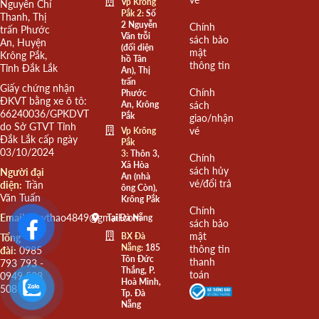
Vp Krông
Nguyễn Chí
Pắk 2:
Số
Thanh, Thị
2 Nguyễn
Chính
trấn Phước
Văn trỗi
sách bảo
An, Huyện
(đối diện
mật
Krông Pắk,
hồ Tân
thông tin
Tỉnh Đắk Lắk
An), Thị
trấn
Giấy chứng nhận
Chính
Phước
ĐKVT bằng xe ô tô:
An, Krông
sách
66240036/GPKDVT
Pắk
giao/nhận
do Sở GTVT Tỉnh
vé
Vp Krông
Đắk Lắk cấp ngày
Pắk
03/10/2024
3:
Thôn 3,
Chính
Xã Hòa
sách hủy
Người đại
An (nhà
vé/đổi trả
diện:
Trần
ông Còn),
Văn Tuấn
Krông Pắk
Chính
Email:
quythao4849@gmail.com
Tại Đà Nẵng
sách bảo
mật
BX Đà
Tổng
Nẵng:
185
thông tin
đài:
0985
Tôn Đức
thanh
793 793 -
Thắng, P.
toán
0949 508
Hoà Minh,
508
Tp. Đà
Nẵng