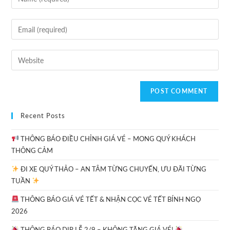
Recent Posts
THÔNG BÁO ĐIỀU CHỈNH GIÁ VÉ – MONG QUÝ KHÁCH
THÔNG CẢM
ĐI XE QUÝ THẢO – AN TÂM TỪNG CHUYẾN, ƯU ĐÃI TỪNG
TUẦN
THÔNG BÁO GIÁ VÉ TẾT & NHẬN CỌC VÉ TẾT BÍNH NGỌ
2026
THÔNG BÁO DỊP LỄ 2/9 – KHÔNG TĂNG GIÁ VÉ!