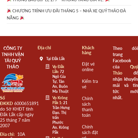
CHƯƠNG TRÌNH ƯU ĐÃI THÁNG 5 – NHÀ XE QUÝ THẢO ĐÀ
NẴNG
Địa chỉ
Khách
CÔNG TY
Theo dõi
hàng
TNHH VẬN
trang
Tại Đắk Lắk
TẢI QUÝ
Facebook
Đặt vé
THẢO
của
Quý
Vp Đắk
online
Lắk:
72
Thảo
để
Ngô Gia
nhận khuyến
Kiểm tra
Tự, Tân
mãi và tin
An, Buôn
vé
tức mới
Ma Thuột
nhất.
Số
Vp Krông
Chính
Pắk 1:
21
ĐKKD
6000651891
sách
Trần Hưng
do Sở KHĐT tỉnh
thanh
Đạo. Thị
Đắk Lắk cấp ngày
toán
trấn
25 tháng 7 năm
Phước
2007
Chính
An. Krông
sách đặt
Pắk
Đia chỉ:
10A
vé