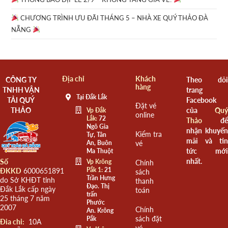
CHƯƠNG TRÌNH ƯU ĐÃI THÁNG 5 – NHÀ XE QUÝ THẢO ĐÀ
NẴNG
Địa chỉ
Khách
CÔNG TY
Theo dõi
hàng
TNHH VẬN
trang
Tại Đắk Lắk
TẢI QUÝ
Facebook
Đặt vé
THẢO
của
Quý
Vp Đắk
online
Lắk:
72
Thảo
để
Ngô Gia
nhận khuyến
Kiểm tra
Tự, Tân
mãi và tin
An, Buôn
vé
tức mới
Ma Thuột
nhất.
Số
Vp Krông
Chính
Pắk 1:
21
ĐKKD
6000651891
sách
Trần Hưng
do Sở KHĐT tỉnh
thanh
Đạo. Thị
Đắk Lắk cấp ngày
toán
trấn
25 tháng 7 năm
Phước
2007
Chính
An. Krông
sách đặt
Pắk
Đia chỉ:
10A
vé