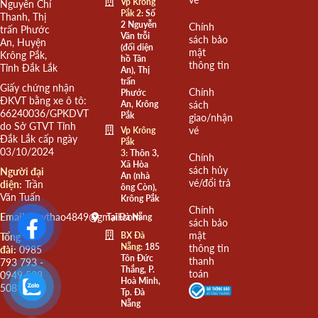
Vp Krông
Nguyễn Chí
Pắk 2:
Số
Thanh, Thị
2 Nguyễn
Chính
trấn Phước
Văn trỗi
sách bảo
An, Huyện
(đối diện
mật
Krông Pắk,
hồ Tân
thông tin
Tỉnh Đắk Lắk
An), Thị
trấn
Giấy chứng nhận
Chính
Phước
ĐKVT bằng xe ô tô:
An, Krông
sách
66240036/GPKDVT
Pắk
giao/nhận
do Sở GTVT Tỉnh
vé
Vp Krông
Đắk Lắk cấp ngày
Pắk
03/10/2024
3:
Thôn 3,
Chính
Xã Hòa
sách hủy
Người đại
An (nhà
vé/đổi trả
diện:
Trần
ông Còn),
Văn Tuấn
Krông Pắk
Chính
Email:
quythao4849@gmail.com
Tại Đà Nẵng
sách bảo
mật
BX Đà
Tổng
Nẵng:
185
thông tin
đài:
0985
Tôn Đức
thanh
793 793 -
Thắng, P.
toán
0949 508
Hoà Minh,
508
Tp. Đà
Nẵng