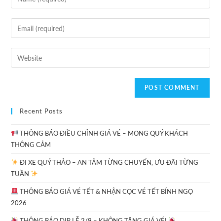
Recent Posts
THÔNG BÁO ĐIỀU CHỈNH GIÁ VÉ – MONG QUÝ KHÁCH
THÔNG CẢM
ĐI XE QUÝ THẢO – AN TÂM TỪNG CHUYẾN, ƯU ĐÃI TỪNG
TUẦN
THÔNG BÁO GIÁ VÉ TẾT & NHẬN CỌC VÉ TẾT BÍNH NGỌ
2026
THÔNG BÁO DỊP LỄ 2/9 – KHÔNG TĂNG GIÁ VÉ!