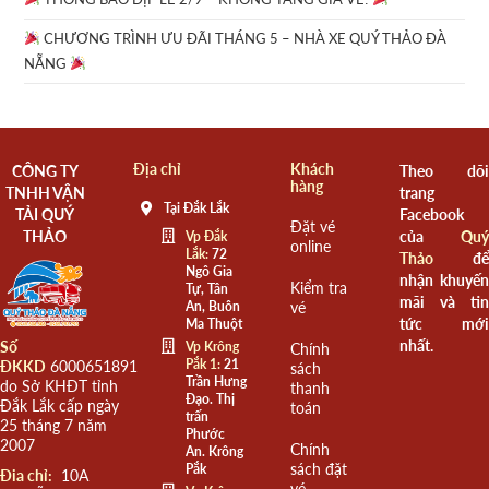
CHƯƠNG TRÌNH ƯU ĐÃI THÁNG 5 – NHÀ XE QUÝ THẢO ĐÀ
NẴNG
Địa chỉ
Khách
CÔNG TY
Theo dõi
hàng
TNHH VẬN
trang
Tại Đắk Lắk
TẢI QUÝ
Facebook
Đặt vé
THẢO
của
Quý
Vp Đắk
online
Lắk:
72
Thảo
để
Ngô Gia
nhận khuyến
Kiểm tra
Tự, Tân
mãi và tin
An, Buôn
vé
tức mới
Ma Thuột
nhất.
Số
Vp Krông
Chính
Pắk 1:
21
ĐKKD
6000651891
sách
Trần Hưng
do Sở KHĐT tỉnh
thanh
Đạo. Thị
Đắk Lắk cấp ngày
toán
trấn
25 tháng 7 năm
Phước
2007
Chính
An. Krông
sách đặt
Pắk
Đia chỉ:
10A
vé