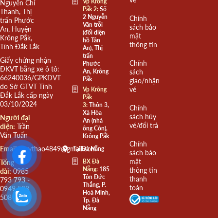
Vp Krông
Nguyễn Chí
Pắk 2:
Số
Thanh, Thị
2 Nguyễn
Chính
trấn Phước
Văn trỗi
sách bảo
An, Huyện
(đối diện
mật
Krông Pắk,
hồ Tân
thông tin
Tỉnh Đắk Lắk
An), Thị
trấn
Giấy chứng nhận
Chính
Phước
ĐKVT bằng xe ô tô:
An, Krông
sách
66240036/GPKDVT
Pắk
giao/nhận
do Sở GTVT Tỉnh
vé
Vp Krông
Đắk Lắk cấp ngày
Pắk
03/10/2024
3:
Thôn 3,
Chính
Xã Hòa
sách hủy
Người đại
An (nhà
vé/đổi trả
diện:
Trần
ông Còn),
Văn Tuấn
Krông Pắk
Chính
Email:
quythao4849@gmail.com
Tại Đà Nẵng
sách bảo
mật
BX Đà
Tổng
Nẵng:
185
thông tin
đài:
0985
Tôn Đức
thanh
793 793 -
Thắng, P.
toán
0949 508
Hoà Minh,
508
Tp. Đà
Nẵng