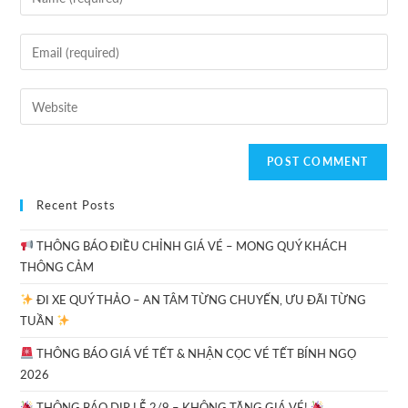
Recent Posts
THÔNG BÁO ĐIỀU CHỈNH GIÁ VÉ – MONG QUÝ KHÁCH
THÔNG CẢM
ĐI XE QUÝ THẢO – AN TÂM TỪNG CHUYẾN, ƯU ĐÃI TỪNG
TUẦN
THÔNG BÁO GIÁ VÉ TẾT & NHẬN CỌC VÉ TẾT BÍNH NGỌ
2026
THÔNG BÁO DỊP LỄ 2/9 – KHÔNG TĂNG GIÁ VÉ!