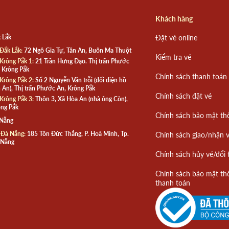
Khách hàng
 Lắk
Đặt vé online
Đắk Lắk:
72 Ngô Gia Tự, Tân An, Buôn Ma Thuột
Kiểm tra vé
Krông Pắk 1:
21 Trần Hưng Đạo. Thị trấn Phước
 Krông Pắk
Chính sách thanh toán
Krông Pắk 2:
Số 2 Nguyễn Văn trỗi (đối diện hồ
 An), Thị trấn Phước An, Krông Pắk
Chính sách đặt vé
Krông Pắk 3:
Thôn 3, Xã Hòa An (nhà ông Còn),
ng Pắk
Chính sách bảo mật th
 Nẵng
 Đà Nẵng:
185 Tôn Đức Thắng, P. Hoà Minh, Tp.
Chính sách giao/nhận 
 Nẵng
Chính sách hủy vé/đổi 
Chính sách bảo mật th
thanh toán