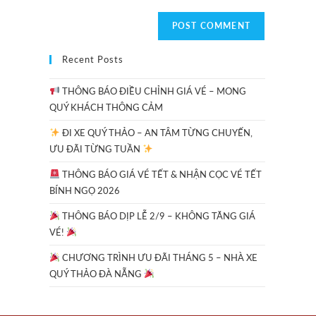
Recent Posts
THÔNG BÁO ĐIỀU CHỈNH GIÁ VÉ – MONG
QUÝ KHÁCH THÔNG CẢM
ĐI XE QUÝ THẢO – AN TÂM TỪNG CHUYẾN,
ƯU ĐÃI TỪNG TUẦN
THÔNG BÁO GIÁ VÉ TẾT & NHẬN CỌC VÉ TẾT
BÍNH NGỌ 2026
THÔNG BÁO DỊP LỄ 2/9 – KHÔNG TĂNG GIÁ
VÉ!
CHƯƠNG TRÌNH ƯU ĐÃI THÁNG 5 – NHÀ XE
QUÝ THẢO ĐÀ NẴNG