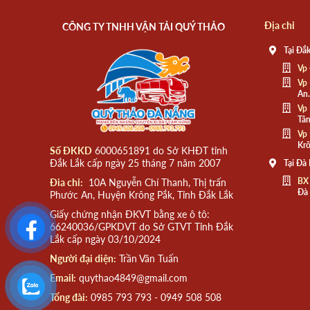
Địa chỉ
CÔNG TY TNHH VẬN TẢI QUÝ THẢO
Tại Đắk
Vp 
Vp 
An.
Vp 
Tân
Vp 
Krô
Số ĐKKD
6000651891 do Sở KHĐT tỉnh
Đắk Lắk cấp ngày 25 tháng 7 năm 2007
Tại Đà
BX
Đia chỉ:
10A Nguyễn Chí Thanh, Thị trấn
Đà
Phước An, Huyện Krông Pắk, Tỉnh Đắk Lắk
Giấy chứng nhận ĐKVT bằng xe ô tô:
66240036/GPKDVT do Sở GTVT Tỉnh Đắk
Lắk cấp ngày 03/10/2024
Người đại diện:
Trần Văn Tuấn
Email:
quythao4849@gmail.com
Tổng đài:
0985 793 793 - 0949 508 508