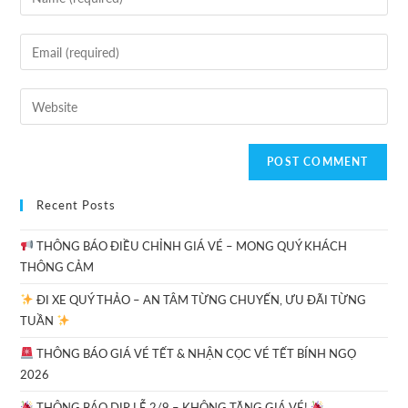
Recent Posts
THÔNG BÁO ĐIỀU CHỈNH GIÁ VÉ – MONG QUÝ KHÁCH
THÔNG CẢM
ĐI XE QUÝ THẢO – AN TÂM TỪNG CHUYẾN, ƯU ĐÃI TỪNG
TUẦN
THÔNG BÁO GIÁ VÉ TẾT & NHẬN CỌC VÉ TẾT BÍNH NGỌ
2026
THÔNG BÁO DỊP LỄ 2/9 – KHÔNG TĂNG GIÁ VÉ!