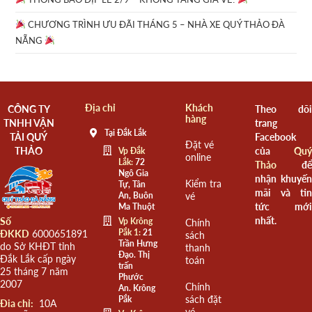
CHƯƠNG TRÌNH ƯU ĐÃI THÁNG 5 – NHÀ XE QUÝ THẢO ĐÀ
NẴNG
Địa chỉ
Khách
CÔNG TY
Theo dõi
hàng
TNHH VẬN
trang
Tại Đắk Lắk
TẢI QUÝ
Facebook
Đặt vé
THẢO
của
Quý
Vp Đắk
online
Lắk:
72
Thảo
để
Ngô Gia
nhận khuyến
Kiểm tra
Tự, Tân
mãi và tin
An, Buôn
vé
tức mới
Ma Thuột
nhất.
Số
Vp Krông
Chính
Pắk 1:
21
ĐKKD
6000651891
sách
Trần Hưng
do Sở KHĐT tỉnh
thanh
Đạo. Thị
Đắk Lắk cấp ngày
toán
trấn
25 tháng 7 năm
Phước
2007
Chính
An. Krông
sách đặt
Pắk
Đia chỉ:
10A
vé