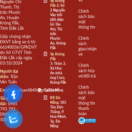
Vp Krông
Nguyễn Chí
Pắk 2:
Số
Thanh, Thị
2 Nguyễn
Chính
trấn Phước
Văn trỗi
sách bảo
An, Huyện
(đối diện
mật
Krông Pắk,
hồ Tân
thông tin
Tỉnh Đắk Lắk
An), Thị
trấn
Giấy chứng nhận
Chính
Phước
ĐKVT bằng xe ô tô:
An, Krông
sách
66240036/GPKDVT
Pắk
giao/nhận
do Sở GTVT Tỉnh
vé
Vp Krông
Đắk Lắk cấp ngày
Pắk
03/10/2024
3:
Thôn 3,
Chính
Xã Hòa
sách hủy
Người đại
An (nhà
vé/đổi trả
diện:
Trần
ông Còn),
Văn Tuấn
Krông Pắk
Chính
Email:
quythao4849@gmail.com
Tại Đà Nẵng
sách bảo
mật
BX Đà
Tổng
Nẵng:
185
thông tin
đài:
0985
Tôn Đức
thanh
793 793 -
Thắng, P.
toán
0949 508
Hoà Minh,
508
Tp. Đà
Nẵng