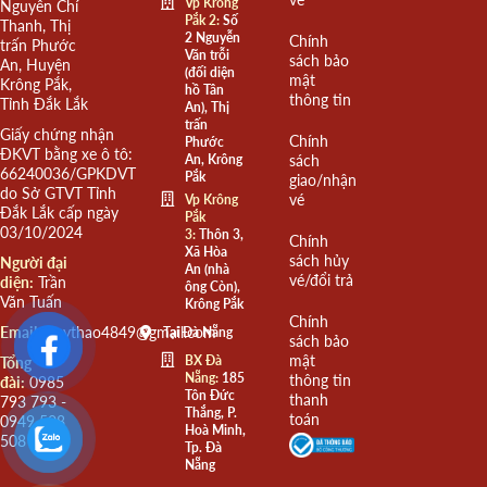
Vp Krông
Nguyễn Chí
Pắk 2:
Số
Thanh, Thị
2 Nguyễn
Chính
trấn Phước
Văn trỗi
sách bảo
An, Huyện
(đối diện
mật
Krông Pắk,
hồ Tân
thông tin
Tỉnh Đắk Lắk
An), Thị
trấn
Giấy chứng nhận
Chính
Phước
ĐKVT bằng xe ô tô:
An, Krông
sách
66240036/GPKDVT
Pắk
giao/nhận
do Sở GTVT Tỉnh
vé
Vp Krông
Đắk Lắk cấp ngày
Pắk
03/10/2024
3:
Thôn 3,
Chính
Xã Hòa
sách hủy
Người đại
An (nhà
vé/đổi trả
diện:
Trần
ông Còn),
Văn Tuấn
Krông Pắk
Chính
Email:
quythao4849@gmail.com
Tại Đà Nẵng
sách bảo
mật
BX Đà
Tổng
Nẵng:
185
thông tin
đài:
0985
Tôn Đức
thanh
793 793 -
Thắng, P.
toán
0949 508
Hoà Minh,
508
Tp. Đà
Nẵng