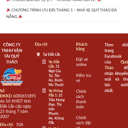
CHƯƠNG TRÌNH ƯU ĐÃI THÁNG 5 – NHÀ XE QUÝ THẢO ĐÀ
NẴNG
Địa chỉ
Khách
CÔNG TY
Theo dõi
hàng
TNHH VẬN
trang
Tại Đắk Lắk
TẢI QUÝ
Facebook
Đặt vé
THẢO
của
Quý
Vp Đắk
online
Lắk:
72
Thảo
để
Ngô Gia
nhận khuyến
Kiểm tra
Tự, Tân
mãi và tin
An, Buôn
vé
tức mới
Ma Thuột
nhất.
Số
Vp Krông
Chính
Pắk 1:
21
ĐKKD
6000651891
sách
Trần Hưng
do Sở KHĐT tỉnh
thanh
Đạo. Thị
Đắk Lắk cấp ngày
toán
trấn
25 tháng 7 năm
Phước
2007
Chính
An. Krông
sách đặt
Pắk
Đia chỉ:
10A
vé