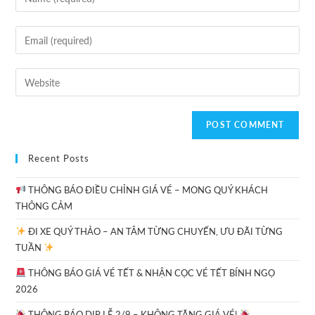
Recent Posts
THÔNG BÁO ĐIỀU CHỈNH GIÁ VÉ – MONG QUÝ KHÁCH
THÔNG CẢM
ĐI XE QUÝ THẢO – AN TÂM TỪNG CHUYẾN, ƯU ĐÃI TỪNG
TUẦN
THÔNG BÁO GIÁ VÉ TẾT & NHẬN CỌC VÉ TẾT BÍNH NGỌ
2026
THÔNG BÁO DỊP LỄ 2/9 – KHÔNG TĂNG GIÁ VÉ!