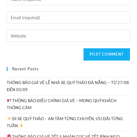
Recent Posts
THÔNG BÁO GIÁ VÉ LỄ NHÀ XE QUÝ THẢO ĐÀ NẴNG – TỪ 27/08
ĐẾN 03/09
THÔNG BÁO ĐIỀU CHỈNH GIÁ VÉ – MONG QUÝ KHÁCH
THÔNG CẢM
ĐI XE QUÝ THẢO – AN TÂM TỪNG CHUYẾN, ƯU ĐÃI TỪNG
TUẦN
THÔNG BÁO GIÁ VÉ TẾT & NHẬN CỌC VÉ TẾT BÍNH NGỌ