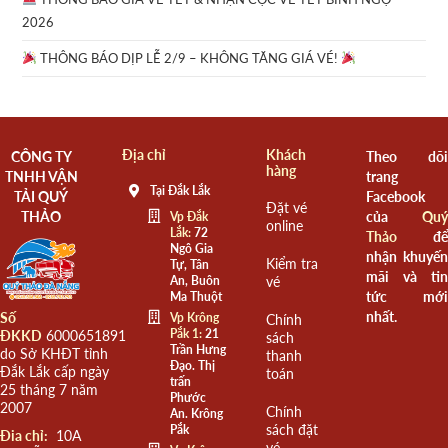
2026
THÔNG BÁO DỊP LỄ 2/9 – KHÔNG TĂNG GIÁ VÉ!
Địa chỉ
Khách
CÔNG TY
Theo dõi
hàng
TNHH VẬN
trang
Tại Đắk Lắk
TẢI QUÝ
Facebook
Đặt vé
THẢO
của
Quý
Vp Đắk
online
Lắk:
72
Thảo
để
Ngô Gia
nhận khuyến
Kiểm tra
Tự, Tân
mãi và tin
An, Buôn
vé
tức mới
Ma Thuột
nhất.
Số
Vp Krông
Chính
Pắk 1:
21
ĐKKD
6000651891
sách
Trần Hưng
do Sở KHĐT tỉnh
thanh
Đạo. Thị
Đắk Lắk cấp ngày
toán
trấn
25 tháng 7 năm
Phước
2007
Chính
An. Krông
sách đặt
Pắk
Đia chỉ:
10A
vé