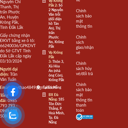
Vp Krông
Nguyễn Chí
Pắk 2:
Số
Thanh, Thị
2 Nguyễn
Chính
trấn Phước
Văn trỗi
sách bảo
An, Huyện
(đối diện
mật
Krông Pắk,
hồ Tân
thông tin
Tỉnh Đắk Lắk
An), Thị
trấn
Giấy chứng nhận
Chính
Phước
ĐKVT bằng xe ô tô:
An, Krông
sách
66240036/GPKDVT
Pắk
giao/nhận
do Sở GTVT Tỉnh
vé
Vp Krông
Đắk Lắk cấp ngày
Pắk
03/10/2024
3:
Thôn 3,
Chính
Xã Hòa
sách hủy
Người đại
An (nhà
vé/đổi trả
diện:
Trần
ông Còn),
Văn Tuấn
Krông Pắk
Chính
Email:
quythao4849@gmail.com
Tại Đà Nẵng
sách bảo
mật
BX Đà
Tổng
Nẵng:
185
thông tin
đài:
0985
Tôn Đức
thanh
793 793 -
Thắng, P.
toán
0949 508
Hoà Minh,
508
Tp. Đà
Nẵng