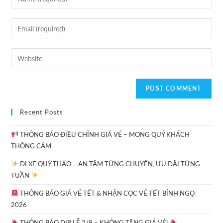
Recent Posts
THÔNG BÁO ĐIỀU CHỈNH GIÁ VÉ – MONG QUÝ KHÁCH
THÔNG CẢM
ĐI XE QUÝ THẢO – AN TÂM TỪNG CHUYẾN, ƯU ĐÃI TỪNG
TUẦN
THÔNG BÁO GIÁ VÉ TẾT & NHẬN CỌC VÉ TẾT BÍNH NGỌ
2026
THÔNG BÁO DỊP LỄ 2/9 – KHÔNG TĂNG GIÁ VÉ!