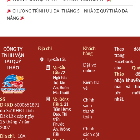
CHƯƠNG TRÌNH ƯU ĐÃI THÁNG 5 – NHÀ XE QUÝ THẢO ĐÀ
NẴNG
Địa chỉ
Khách
CÔNG TY
Theo dõi
hàng
TNHH VẬN
trang
Tại Đắk Lắk
TẢI QUÝ
Facebook
Đặt vé
THẢO
của
Quý
Vp Đắk
online
Lắk:
72
Thảo
để
Ngô Gia
nhận khuyến
Kiểm tra
Tự, Tân
mãi và tin
An, Buôn
vé
tức mới
Ma Thuột
nhất.
Số
Vp Krông
Chính
Pắk 1:
21
ĐKKD
6000651891
sách
Trần Hưng
do Sở KHĐT tỉnh
thanh
Đạo. Thị
Đắk Lắk cấp ngày
toán
trấn
25 tháng 7 năm
Phước
2007
Chính
An. Krông
sách đặt
Pắk
Đia chỉ:
10A
vé