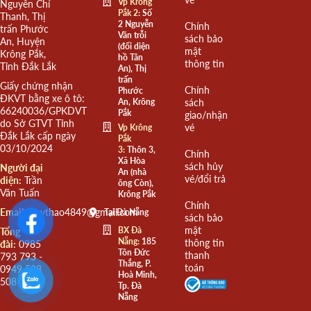
Vp Krông
Nguyễn Chí
Pắk 2:
Số
Thanh, Thị
2 Nguyễn
Chính
trấn Phước
Văn trỗi
sách bảo
An, Huyện
(đối diện
mật
Krông Pắk,
hồ Tân
thông tin
Tỉnh Đắk Lắk
An), Thị
trấn
Giấy chứng nhận
Chính
Phước
ĐKVT bằng xe ô tô:
An, Krông
sách
66240036/GPKDVT
Pắk
giao/nhận
do Sở GTVT Tỉnh
vé
Vp Krông
Đắk Lắk cấp ngày
Pắk
03/10/2024
3:
Thôn 3,
Chính
Xã Hòa
sách hủy
Người đại
An (nhà
vé/đổi trả
diện:
Trần
ông Còn),
Văn Tuấn
Krông Pắk
Chính
Email:
quythao4849@gmail.com
Tại Đà Nẵng
sách bảo
mật
BX Đà
Tổng
Nẵng:
185
thông tin
đài:
0985
Tôn Đức
thanh
793 793 -
Thắng, P.
toán
0949 508
Hoà Minh,
508
Tp. Đà
Nẵng