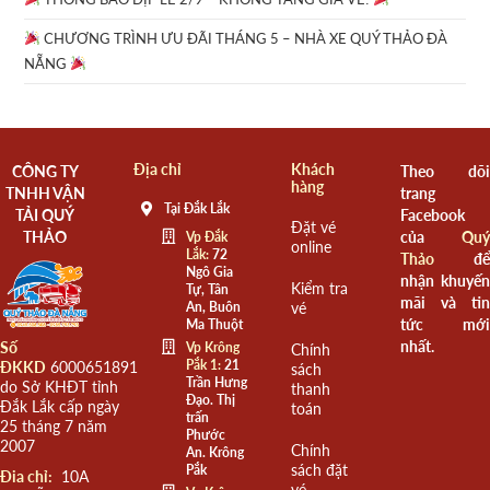
CHƯƠNG TRÌNH ƯU ĐÃI THÁNG 5 – NHÀ XE QUÝ THẢO ĐÀ
NẴNG
Địa chỉ
Khách
CÔNG TY
Theo dõi
hàng
TNHH VẬN
trang
Tại Đắk Lắk
TẢI QUÝ
Facebook
Đặt vé
THẢO
của
Quý
Vp Đắk
online
Lắk:
72
Thảo
để
Ngô Gia
nhận khuyến
Kiểm tra
Tự, Tân
mãi và tin
An, Buôn
vé
tức mới
Ma Thuột
nhất.
Số
Vp Krông
Chính
Pắk 1:
21
ĐKKD
6000651891
sách
Trần Hưng
do Sở KHĐT tỉnh
thanh
Đạo. Thị
Đắk Lắk cấp ngày
toán
trấn
25 tháng 7 năm
Phước
2007
Chính
An. Krông
sách đặt
Pắk
Đia chỉ:
10A
vé