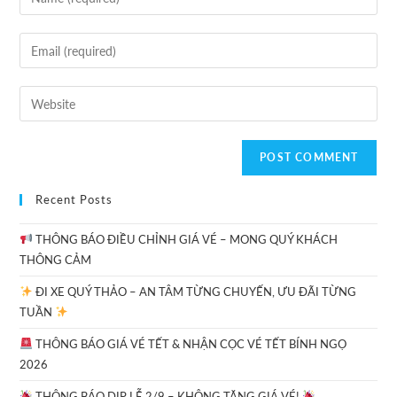
Recent Posts
THÔNG BÁO ĐIỀU CHỈNH GIÁ VÉ – MONG QUÝ KHÁCH
THÔNG CẢM
ĐI XE QUÝ THẢO – AN TÂM TỪNG CHUYẾN, ƯU ĐÃI TỪNG
TUẦN
THÔNG BÁO GIÁ VÉ TẾT & NHẬN CỌC VÉ TẾT BÍNH NGỌ
2026
THÔNG BÁO DỊP LỄ 2/9 – KHÔNG TĂNG GIÁ VÉ!