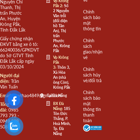
Vp Krông
Nguyễn Chí
Pắk 2:
Số
Thanh, Thị
2 Nguyễn
Chính
trấn Phước
Văn trỗi
sách bảo
An, Huyện
(đối diện
mật
Krông Pắk,
hồ Tân
thông tin
Tỉnh Đắk Lắk
An), Thị
trấn
Giấy chứng nhận
Chính
Phước
ĐKVT bằng xe ô tô:
An, Krông
sách
66240036/GPKDVT
Pắk
giao/nhận
do Sở GTVT Tỉnh
vé
Vp Krông
Đắk Lắk cấp ngày
Pắk
03/10/2024
3:
Thôn 3,
Chính
Xã Hòa
sách hủy
Người đại
An (nhà
vé/đổi trả
diện:
Trần
ông Còn),
Văn Tuấn
Krông Pắk
Chính
Email:
quythao4849@gmail.com
Tại Đà Nẵng
sách bảo
mật
BX Đà
Tổng
Nẵng:
185
thông tin
đài:
0985
Tôn Đức
thanh
793 793 -
Thắng, P.
toán
0949 508
Hoà Minh,
508
Tp. Đà
Nẵng