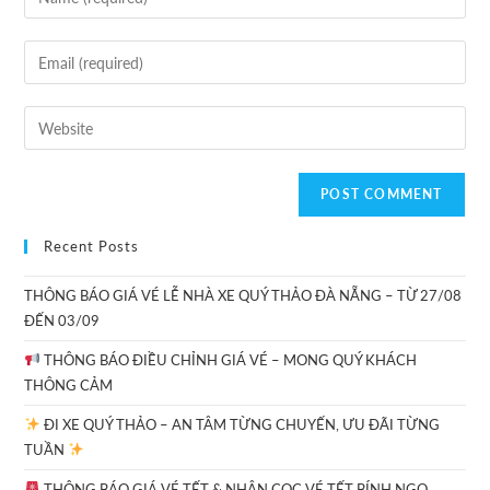
Recent Posts
THÔNG BÁO GIÁ VÉ LỄ NHÀ XE QUÝ THẢO ĐÀ NẴNG – TỪ 27/08
ĐẾN 03/09
THÔNG BÁO ĐIỀU CHỈNH GIÁ VÉ – MONG QUÝ KHÁCH
THÔNG CẢM
ĐI XE QUÝ THẢO – AN TÂM TỪNG CHUYẾN, ƯU ĐÃI TỪNG
TUẦN
THÔNG BÁO GIÁ VÉ TẾT & NHẬN CỌC VÉ TẾT BÍNH NGỌ