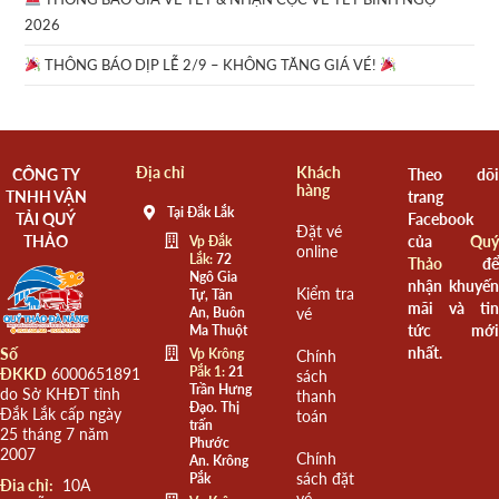
2026
THÔNG BÁO DỊP LỄ 2/9 – KHÔNG TĂNG GIÁ VÉ!
Địa chỉ
Khách
CÔNG TY
Theo dõi
hàng
TNHH VẬN
trang
Tại Đắk Lắk
TẢI QUÝ
Facebook
Đặt vé
THẢO
của
Quý
Vp Đắk
online
Lắk:
72
Thảo
để
Ngô Gia
nhận khuyến
Kiểm tra
Tự, Tân
mãi và tin
An, Buôn
vé
tức mới
Ma Thuột
nhất.
Số
Vp Krông
Chính
Pắk 1:
21
ĐKKD
6000651891
sách
Trần Hưng
do Sở KHĐT tỉnh
thanh
Đạo. Thị
Đắk Lắk cấp ngày
toán
trấn
25 tháng 7 năm
Phước
2007
Chính
An. Krông
sách đặt
Pắk
Đia chỉ:
10A
vé