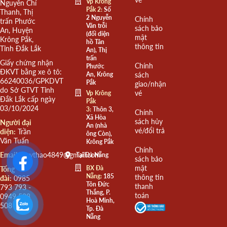
Vp Krông
Nguyễn Chí
Pắk 2:
Số
Thanh, Thị
2 Nguyễn
Chính
trấn Phước
Văn trỗi
sách bảo
An, Huyện
(đối diện
mật
Krông Pắk,
hồ Tân
thông tin
Tỉnh Đắk Lắk
An), Thị
trấn
Giấy chứng nhận
Chính
Phước
ĐKVT bằng xe ô tô:
An, Krông
sách
66240036/GPKDVT
Pắk
giao/nhận
do Sở GTVT Tỉnh
vé
Vp Krông
Đắk Lắk cấp ngày
Pắk
03/10/2024
3:
Thôn 3,
Chính
Xã Hòa
sách hủy
Người đại
An (nhà
vé/đổi trả
diện:
Trần
ông Còn),
Văn Tuấn
Krông Pắk
Chính
Email:
quythao4849@gmail.com
Tại Đà Nẵng
sách bảo
mật
BX Đà
Tổng
Nẵng:
185
thông tin
đài:
0985
Tôn Đức
thanh
793 793 -
Thắng, P.
toán
0949 508
Hoà Minh,
508
Tp. Đà
Nẵng