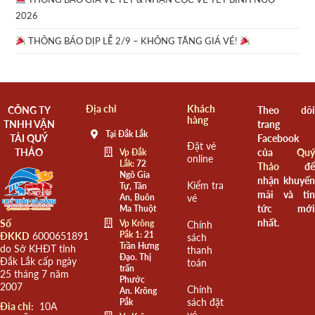
2026
THÔNG BÁO DỊP LỄ 2/9 – KHÔNG TĂNG GIÁ VÉ!
Địa chỉ
Khách
CÔNG TY
Theo dõi
hàng
TNHH VẬN
trang
Tại Đắk Lắk
TẢI QUÝ
Facebook
Đặt vé
THẢO
của
Quý
Vp Đắk
online
Lắk:
72
Thảo
để
Ngô Gia
nhận khuyến
Kiểm tra
Tự, Tân
mãi và tin
An, Buôn
vé
tức mới
Ma Thuột
nhất.
Số
Vp Krông
Chính
Pắk 1:
21
ĐKKD
6000651891
sách
Trần Hưng
do Sở KHĐT tỉnh
thanh
Đạo. Thị
Đắk Lắk cấp ngày
toán
trấn
25 tháng 7 năm
Phước
2007
Chính
An. Krông
sách đặt
Pắk
Đia chỉ:
10A
vé