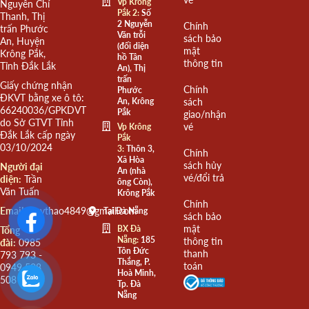
Vp Krông
Nguyễn Chí
Pắk 2:
Số
Thanh, Thị
2 Nguyễn
Chính
trấn Phước
Văn trỗi
sách bảo
An, Huyện
(đối diện
mật
Krông Pắk,
hồ Tân
thông tin
Tỉnh Đắk Lắk
An), Thị
trấn
Giấy chứng nhận
Chính
Phước
ĐKVT bằng xe ô tô:
An, Krông
sách
66240036/GPKDVT
Pắk
giao/nhận
do Sở GTVT Tỉnh
vé
Vp Krông
Đắk Lắk cấp ngày
Pắk
03/10/2024
3:
Thôn 3,
Chính
Xã Hòa
sách hủy
Người đại
An (nhà
vé/đổi trả
diện:
Trần
ông Còn),
Văn Tuấn
Krông Pắk
Chính
Email:
quythao4849@gmail.com
Tại Đà Nẵng
sách bảo
mật
BX Đà
Tổng
Nẵng:
185
thông tin
đài:
0985
Tôn Đức
thanh
793 793 -
Thắng, P.
toán
0949 508
Hoà Minh,
508
Tp. Đà
Nẵng