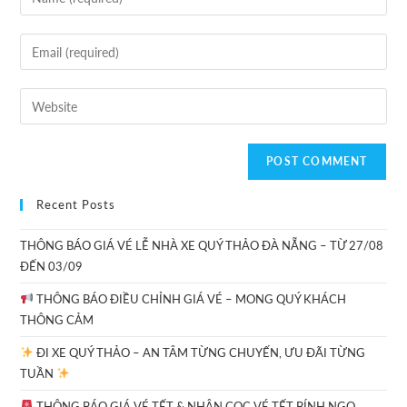
Recent Posts
THÔNG BÁO GIÁ VÉ LỄ NHÀ XE QUÝ THẢO ĐÀ NẴNG – TỪ 27/08
ĐẾN 03/09
THÔNG BÁO ĐIỀU CHỈNH GIÁ VÉ – MONG QUÝ KHÁCH
THÔNG CẢM
ĐI XE QUÝ THẢO – AN TÂM TỪNG CHUYẾN, ƯU ĐÃI TỪNG
TUẦN
THÔNG BÁO GIÁ VÉ TẾT & NHẬN CỌC VÉ TẾT BÍNH NGỌ