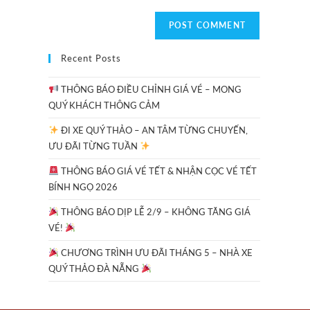
Recent Posts
THÔNG BÁO ĐIỀU CHỈNH GIÁ VÉ – MONG
QUÝ KHÁCH THÔNG CẢM
ĐI XE QUÝ THẢO – AN TÂM TỪNG CHUYẾN,
ƯU ĐÃI TỪNG TUẦN
THÔNG BÁO GIÁ VÉ TẾT & NHẬN CỌC VÉ TẾT
BÍNH NGỌ 2026
THÔNG BÁO DỊP LỄ 2/9 – KHÔNG TĂNG GIÁ
VÉ!
CHƯƠNG TRÌNH ƯU ĐÃI THÁNG 5 – NHÀ XE
QUÝ THẢO ĐÀ NẴNG