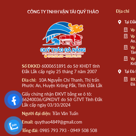
Địa chỉ
CÔNG TY TNHH VẬN TẢI QUÝ THẢO
Tại Đắk
Vp 
Vp 
An.
Vp 
Tân
Vp 
Krô
Số ĐKKD
6000651891 do Sở KHĐT tỉnh
Đắk Lắk cấp ngày 25 tháng 7 năm 2007
Tại Đà
BX
Đia chỉ:
10A Nguyễn Chí Thanh, Thị trấn
Đà
Phước An, Huyện Krông Pắk, Tỉnh Đắk Lắk
Giấy chứng nhận ĐKVT bằng xe ô tô:
66240036/GPKDVT do Sở GTVT Tỉnh Đắk
Lắk cấp ngày 03/10/2024
Người đại diện:
Trần Văn Tuấn
Email:
quythao4849@gmail.com
Tổng đài:
0985 793 793 - 0949 508 508