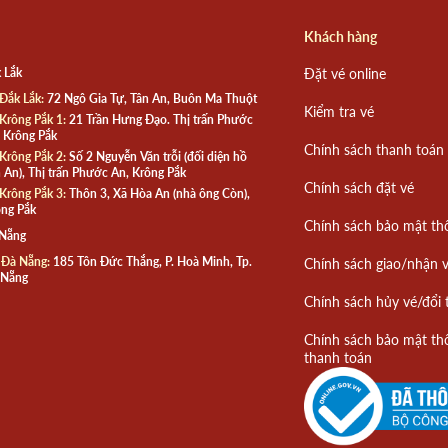
Khách hàng
 Lắk
Đặt vé online
Đắk Lắk:
72 Ngô Gia Tự, Tân An, Buôn Ma Thuột
Kiểm tra vé
Krông Pắk 1:
21 Trần Hưng Đạo. Thị trấn Phước
 Krông Pắk
Chính sách thanh toán
Krông Pắk 2:
Số 2 Nguyễn Văn trỗi (đối diện hồ
 An), Thị trấn Phước An, Krông Pắk
Chính sách đặt vé
Krông Pắk 3:
Thôn 3, Xã Hòa An (nhà ông Còn),
ng Pắk
Chính sách bảo mật th
 Nẵng
 Đà Nẵng:
185 Tôn Đức Thắng, P. Hoà Minh, Tp.
Chính sách giao/nhận 
 Nẵng
Chính sách hủy vé/đổi 
Chính sách bảo mật th
thanh toán