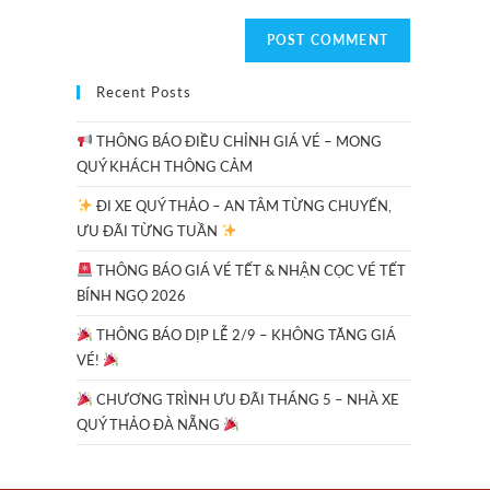
Recent Posts
THÔNG BÁO ĐIỀU CHỈNH GIÁ VÉ – MONG
QUÝ KHÁCH THÔNG CẢM
ĐI XE QUÝ THẢO – AN TÂM TỪNG CHUYẾN,
ƯU ĐÃI TỪNG TUẦN
THÔNG BÁO GIÁ VÉ TẾT & NHẬN CỌC VÉ TẾT
BÍNH NGỌ 2026
THÔNG BÁO DỊP LỄ 2/9 – KHÔNG TĂNG GIÁ
VÉ!
CHƯƠNG TRÌNH ƯU ĐÃI THÁNG 5 – NHÀ XE
QUÝ THẢO ĐÀ NẴNG