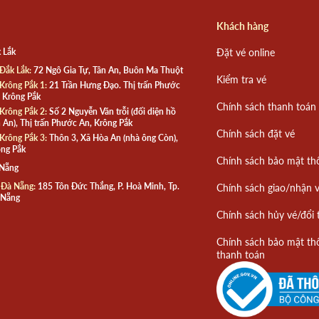
Khách hàng
 Lắk
Đặt vé online
Đắk Lắk:
72 Ngô Gia Tự, Tân An, Buôn Ma Thuột
Kiểm tra vé
Krông Pắk 1:
21 Trần Hưng Đạo. Thị trấn Phước
 Krông Pắk
Chính sách thanh toán
Krông Pắk 2:
Số 2 Nguyễn Văn trỗi (đối diện hồ
 An), Thị trấn Phước An, Krông Pắk
Chính sách đặt vé
Krông Pắk 3:
Thôn 3, Xã Hòa An (nhà ông Còn),
ng Pắk
Chính sách bảo mật th
 Nẵng
 Đà Nẵng:
185 Tôn Đức Thắng, P. Hoà Minh, Tp.
Chính sách giao/nhận 
 Nẵng
Chính sách hủy vé/đổi 
Chính sách bảo mật th
thanh toán