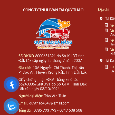
Địa chỉ
CÔNG TY TNHH VẬN TẢI QUÝ THẢO
Tại Đắk
Vp 
Vp 
An.
Vp 
Tân
Vp 
Krô
Số ĐKKD
6000651891 do Sở KHĐT tỉnh
Đắk Lắk cấp ngày 25 tháng 7 năm 2007
Tại Đà
BX
Đia chỉ:
10A Nguyễn Chí Thanh, Thị trấn
Đà
Phước An, Huyện Krông Pắk, Tỉnh Đắk Lắk
Giấy chứng nhận ĐKVT bằng xe ô tô:
66240036/GPKDVT do Sở GTVT Tỉnh Đắk
Lắk cấp ngày 03/10/2024
Người đại diện:
Trần Văn Tuấn
Email:
quythao4849@gmail.com
Tổng đài:
0985 793 793 - 0949 508 508