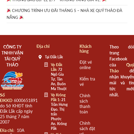
CHƯƠNG TRÌNH ƯU ĐÃI THÁNG 5 – NHÀ XE QUÝ THẢO ĐÀ
NẴNG
Địa chỉ
Khách
CÔNG TY
Theo dõi
hàng
TNHH VẬN
trang
Tại Đắk Lắk
TẢI QUÝ
Facebook
Đặt vé
THẢO
của
Quý
Vp Đắk
online
Lắk:
72
Thảo
để
Ngô Gia
nhận khuyến
Kiểm tra
Tự, Tân
mãi và tin
An, Buôn
vé
tức mới
Ma Thuột
nhất.
Số
Vp Krông
Chính
Pắk 1:
21
ĐKKD
6000651891
sách
Trần Hưng
do Sở KHĐT tỉnh
thanh
Đạo. Thị
Đắk Lắk cấp ngày
toán
trấn
25 tháng 7 năm
Phước
2007
Chính
An. Krông
sách đặt
Pắk
Đia chỉ:
10A
vé