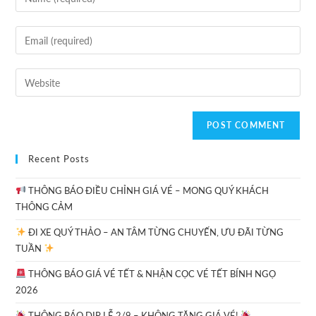
Recent Posts
THÔNG BÁO ĐIỀU CHỈNH GIÁ VÉ – MONG QUÝ KHÁCH
THÔNG CẢM
ĐI XE QUÝ THẢO – AN TÂM TỪNG CHUYẾN, ƯU ĐÃI TỪNG
TUẦN
THÔNG BÁO GIÁ VÉ TẾT & NHẬN CỌC VÉ TẾT BÍNH NGỌ
2026
THÔNG BÁO DỊP LỄ 2/9 – KHÔNG TĂNG GIÁ VÉ!