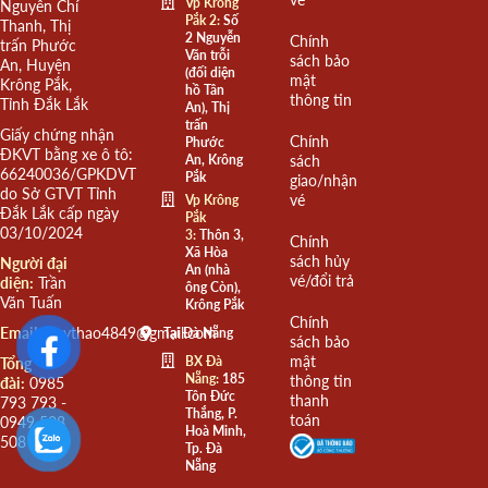
Vp Krông
Nguyễn Chí
Pắk 2:
Số
Thanh, Thị
2 Nguyễn
Chính
trấn Phước
Văn trỗi
sách bảo
An, Huyện
(đối diện
mật
Krông Pắk,
hồ Tân
thông tin
Tỉnh Đắk Lắk
An), Thị
trấn
Giấy chứng nhận
Chính
Phước
ĐKVT bằng xe ô tô:
An, Krông
sách
66240036/GPKDVT
Pắk
giao/nhận
do Sở GTVT Tỉnh
vé
Vp Krông
Đắk Lắk cấp ngày
Pắk
03/10/2024
3:
Thôn 3,
Chính
Xã Hòa
sách hủy
Người đại
An (nhà
vé/đổi trả
diện:
Trần
ông Còn),
Văn Tuấn
Krông Pắk
Chính
Email:
quythao4849@gmail.com
Tại Đà Nẵng
sách bảo
mật
BX Đà
Tổng
Nẵng:
185
thông tin
đài:
0985
Tôn Đức
thanh
793 793 -
Thắng, P.
toán
0949 508
Hoà Minh,
508
Tp. Đà
Nẵng