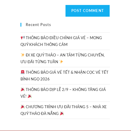
Recent Posts
THÔNG BÁO ĐIỀU CHỈNH GIÁ VÉ – MONG
QUÝ KHÁCH THÔNG CẢM
ĐI XE QUÝ THẢO – AN TÂM TỪNG CHUYẾN,
ƯU ĐÃI TỪNG TUẦN
THÔNG BÁO GIÁ VÉ TẾT & NHẬN CỌC VÉ TẾT
BÍNH NGỌ 2026
THÔNG BÁO DỊP LỄ 2/9 – KHÔNG TĂNG GIÁ
VÉ!
CHƯƠNG TRÌNH ƯU ĐÃI THÁNG 5 – NHÀ XE
QUÝ THẢO ĐÀ NẴNG