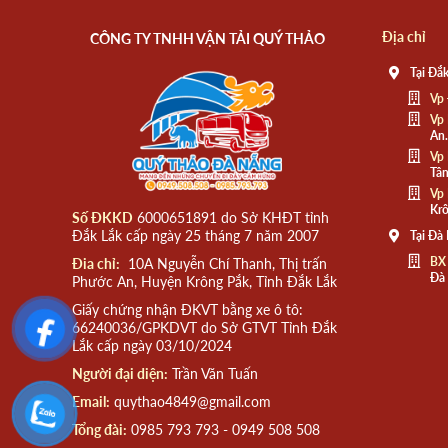
Địa chỉ
CÔNG TY TNHH VẬN TẢI QUÝ THẢO
Tại Đắk
Vp 
Vp 
An.
Vp 
Tân
Vp 
Krô
Số ĐKKD
6000651891 do Sở KHĐT tỉnh
Đắk Lắk cấp ngày 25 tháng 7 năm 2007
Tại Đà
BX
Đia chỉ:
10A Nguyễn Chí Thanh, Thị trấn
Đà
Phước An, Huyện Krông Pắk, Tỉnh Đắk Lắk
Giấy chứng nhận ĐKVT bằng xe ô tô:
66240036/GPKDVT do Sở GTVT Tỉnh Đắk
Lắk cấp ngày 03/10/2024
Người đại diện:
Trần Văn Tuấn
Email:
quythao4849@gmail.com
Tổng đài:
0985 793 793 - 0949 508 508