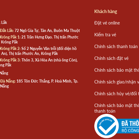
Khách hàng
 Lắk
Đặt vé online
Đắk Lắk:
72 Ngô Gia Tự, Tân An, Buôn Ma Thuột
Kiểm tra vé
Krông Pắk 1:
21 Trần Hưng Đạo. Thị trấn Phước
 Krông Pắk
Chính sách thanh toán
Krông Pắk 2:
Số 2 Nguyễn Văn trỗi (đối diện hồ
 An), Thị trấn Phước An, Krông Pắk
Chính sách đặt vé
Krông Pắk 3:
Thôn 3, Xã Hòa An (nhà ông Còn),
ng Pắk
Chính sách bảo mật th
 Nẵng
 Đà Nẵng:
185 Tôn Đức Thắng, P. Hoà Minh, Tp.
Chính sách giao/nhận 
 Nẵng
Chính sách hủy vé/đổi 
Chính sách bảo mật th
thanh toán