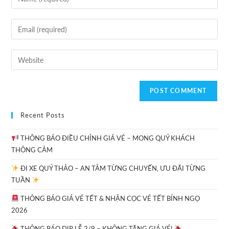
Recent Posts
THÔNG BÁO ĐIỀU CHỈNH GIÁ VÉ – MONG QUÝ KHÁCH
THÔNG CẢM
ĐI XE QUÝ THẢO – AN TÂM TỪNG CHUYẾN, ƯU ĐÃI TỪNG
TUẦN
THÔNG BÁO GIÁ VÉ TẾT & NHẬN CỌC VÉ TẾT BÍNH NGỌ
2026
THÔNG BÁO DỊP LỄ 2/9 – KHÔNG TĂNG GIÁ VÉ!