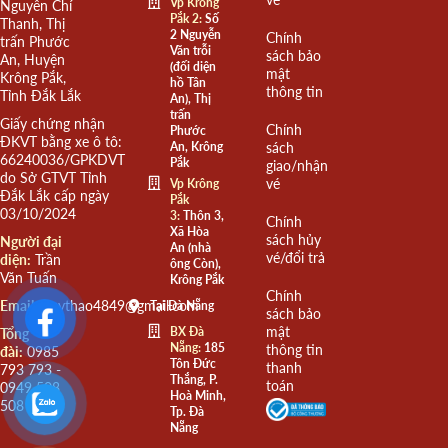
Vp Krông
Nguyễn Chí
Pắk 2:
Số
Thanh, Thị
2 Nguyễn
Chính
trấn Phước
Văn trỗi
sách bảo
An, Huyện
(đối diện
mật
Krông Pắk,
hồ Tân
thông tin
Tỉnh Đắk Lắk
An), Thị
trấn
Giấy chứng nhận
Chính
Phước
ĐKVT bằng xe ô tô:
An, Krông
sách
66240036/GPKDVT
Pắk
giao/nhận
do Sở GTVT Tỉnh
vé
Vp Krông
Đắk Lắk cấp ngày
Pắk
03/10/2024
3:
Thôn 3,
Chính
Xã Hòa
sách hủy
Người đại
An (nhà
vé/đổi trả
diện:
Trần
ông Còn),
Văn Tuấn
Krông Pắk
Chính
Email:
quythao4849@gmail.com
Tại Đà Nẵng
sách bảo
mật
BX Đà
Tổng
Nẵng:
185
thông tin
đài:
0985
Tôn Đức
thanh
793 793 -
Thắng, P.
toán
0949 508
Hoà Minh,
508
Tp. Đà
Nẵng