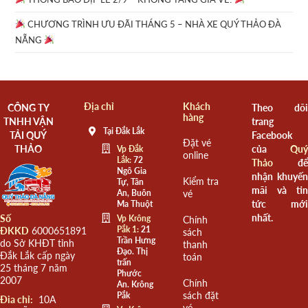
CHƯƠNG TRÌNH ƯU ĐÃI THÁNG 5 – NHÀ XE QUÝ THẢO ĐÀ
NẴNG
Địa chỉ
Khách
CÔNG TY
Theo dõi
hàng
TNHH VẬN
trang
Tại Đắk Lắk
TẢI QUÝ
Facebook
Đặt vé
THẢO
của
Quý
Vp Đắk
online
Lắk:
72
Thảo
để
Ngô Gia
nhận khuyến
Kiểm tra
Tự, Tân
mãi và tin
An, Buôn
vé
tức mới
Ma Thuột
nhất.
Số
Vp Krông
Chính
Pắk 1:
21
ĐKKD
6000651891
sách
Trần Hưng
do Sở KHĐT tỉnh
thanh
Đạo. Thị
Đắk Lắk cấp ngày
toán
trấn
25 tháng 7 năm
Phước
2007
Chính
An. Krông
sách đặt
Pắk
Đia chỉ:
10A
vé