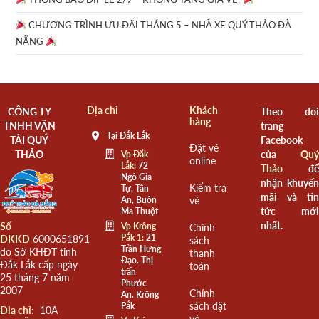
CHƯƠNG TRÌNH ƯU ĐÃI THÁNG 5 – NHÀ XE QUÝ THẢO ĐÀ
NẴNG
Địa chỉ
Khách
CÔNG TY
Theo dõi
hàng
TNHH VẬN
trang
Tại Đắk Lắk
TẢI QUÝ
Facebook
Đặt vé
THẢO
của
Quý
Vp Đắk
online
Lắk:
72
Thảo
để
Ngô Gia
nhận khuyến
Kiểm tra
Tự, Tân
mãi và tin
An, Buôn
vé
tức mới
Ma Thuột
nhất.
Số
Vp Krông
Chính
Pắk 1:
21
ĐKKD
6000651891
sách
Trần Hưng
do Sở KHĐT tỉnh
thanh
Đạo. Thị
Đắk Lắk cấp ngày
toán
trấn
25 tháng 7 năm
Phước
2007
Chính
An. Krông
sách đặt
Pắk
Đia chỉ:
10A
vé