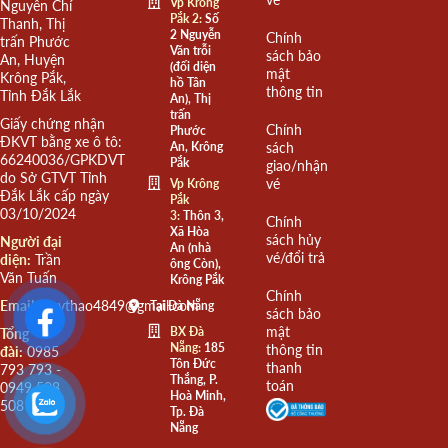
Vp Krông
Nguyễn Chí
Pắk 2:
Số
Thanh, Thị
2 Nguyễn
Chính
trấn Phước
Văn trỗi
sách bảo
An, Huyện
(đối diện
mật
Krông Pắk,
hồ Tân
thông tin
Tỉnh Đắk Lắk
An), Thị
trấn
Giấy chứng nhận
Chính
Phước
ĐKVT bằng xe ô tô:
An, Krông
sách
66240036/GPKDVT
Pắk
giao/nhận
do Sở GTVT Tỉnh
vé
Vp Krông
Đắk Lắk cấp ngày
Pắk
03/10/2024
3:
Thôn 3,
Chính
Xã Hòa
sách hủy
Người đại
An (nhà
vé/đổi trả
diện:
Trần
ông Còn),
Văn Tuấn
Krông Pắk
Chính
Email:
quythao4849@gmail.com
Tại Đà Nẵng
sách bảo
mật
BX Đà
Tổng
Nẵng:
185
thông tin
đài:
0985
Tôn Đức
thanh
793 793 -
Thắng, P.
toán
0949 508
Hoà Minh,
508
Tp. Đà
Nẵng