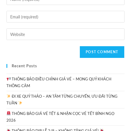
Recent Posts
THÔNG BÁO ĐIỀU CHỈNH GIÁ VÉ – MONG QUÝ KHÁCH
THÔNG CẢM
ĐI XE QUÝ THẢO – AN TÂM TỪNG CHUYẾN, ƯU ĐÃI TỪNG
TUẦN
THÔNG BÁO GIÁ VÉ TẾT & NHẬN CỌC VÉ TẾT BÍNH NGỌ
2026
THÔNG BÁO DỊP LỄ 2/9 – KHÔNG TĂNG GIÁ VÉ!