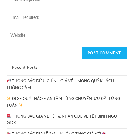
Recent Posts
THÔNG BÁO ĐIỀU CHỈNH GIÁ VÉ – MONG QUÝ KHÁCH
THÔNG CẢM
ĐI XE QUÝ THẢO – AN TÂM TỪNG CHUYẾN, ƯU ĐÃI TỪNG
TUẦN
THÔNG BÁO GIÁ VÉ TẾT & NHẬN CỌC VÉ TẾT BÍNH NGỌ
2026
THÔNG BÁO DỊP LỄ 2/9 – KHÔNG TĂNG GIÁ VÉ!