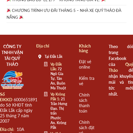
CHƯƠNG TRÌNH ƯU ĐÃI THÁNG 5 – NHÀ XE QUÝ THẢO ĐÀ
NẴNG
Địa chỉ
Khách
CÔNG TY
Theo dõi
hàng
TNHH VẬN
trang
Tại Đắk Lắk
TẢI QUÝ
Facebook
Đặt vé
THẢO
của
Quý
Vp Đắk
online
Lắk:
72
Thảo
để
Ngô Gia
nhận khuyến
Kiểm tra
Tự, Tân
mãi và tin
An, Buôn
vé
tức mới
Ma Thuột
nhất.
Số
Vp Krông
Chính
Pắk 1:
21
ĐKKD
6000651891
sách
Trần Hưng
do Sở KHĐT tỉnh
thanh
Đạo. Thị
Đắk Lắk cấp ngày
toán
trấn
25 tháng 7 năm
Phước
2007
Chính
An. Krông
sách đặt
Pắk
Đia chỉ:
10A
vé