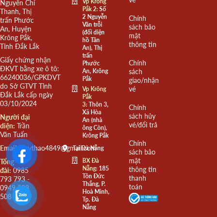
Vp Krông
Nguyễn Chí
Pắk 2:
Số
Thanh, Thị
2 Nguyễn
Chính
trấn Phước
Văn trỗi
sách bảo
An, Huyện
(đối diện
mật
Krông Pắk,
hồ Tân
thông tin
Tỉnh Đắk Lắk
An), Thị
trấn
Giấy chứng nhận
Chính
Phước
ĐKVT bằng xe ô tô:
An, Krông
sách
66240036/GPKDVT
Pắk
giao/nhận
do Sở GTVT Tỉnh
vé
Vp Krông
Đắk Lắk cấp ngày
Pắk
03/10/2024
3:
Thôn 3,
Chính
Xã Hòa
sách hủy
Người đại
An (nhà
vé/đổi trả
diện:
Trần
ông Còn),
Văn Tuấn
Krông Pắk
Chính
Email:
quythao4849@gmail.com
Tại Đà Nẵng
sách bảo
mật
BX Đà
Tổng
Nẵng:
185
thông tin
đài:
0985
Tôn Đức
thanh
793 793 -
Thắng, P.
toán
0949 508
Hoà Minh,
508
Tp. Đà
Nẵng