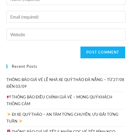
Recent Posts
THÔNG BÁO GIÁ VÉ LỄ NHÀ XE QUÝ THẢO ĐÀ NẴNG – TỪ 27/08
ĐẾN 03/09
THÔNG BÁO ĐIỀU CHỈNH GIÁ VÉ – MONG QUÝ KHÁCH
THÔNG CẢM
ĐI XE QUÝ THẢO – AN TÂM TỪNG CHUYẾN, ƯU ĐÃI TỪNG
TUẦN
THÔNG BÁO GIÁ VÉ TẾT & NHẬN CỌC VÉ TẾT BÍNH NGỌ