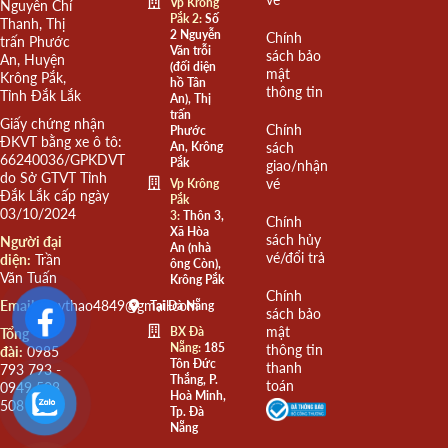
Vp Krông
Nguyễn Chí
Pắk 2:
Số
Thanh, Thị
2 Nguyễn
Chính
trấn Phước
Văn trỗi
sách bảo
An, Huyện
(đối diện
mật
Krông Pắk,
hồ Tân
thông tin
Tỉnh Đắk Lắk
An), Thị
trấn
Giấy chứng nhận
Chính
Phước
ĐKVT bằng xe ô tô:
An, Krông
sách
66240036/GPKDVT
Pắk
giao/nhận
do Sở GTVT Tỉnh
vé
Vp Krông
Đắk Lắk cấp ngày
Pắk
03/10/2024
3:
Thôn 3,
Chính
Xã Hòa
sách hủy
Người đại
An (nhà
vé/đổi trả
diện:
Trần
ông Còn),
Văn Tuấn
Krông Pắk
Chính
Email:
quythao4849@gmail.com
Tại Đà Nẵng
sách bảo
mật
BX Đà
Tổng
Nẵng:
185
thông tin
đài:
0985
Tôn Đức
thanh
793 793 -
Thắng, P.
toán
0949 508
Hoà Minh,
508
Tp. Đà
Nẵng