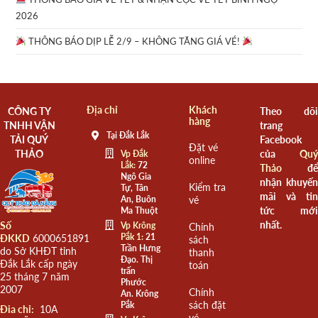
2026
THÔNG BÁO DỊP LỄ 2/9 – KHÔNG TĂNG GIÁ VÉ!
Địa chỉ
Khách
CÔNG TY
Theo dõi
hàng
TNHH VẬN
trang
Tại Đắk Lắk
TẢI QUÝ
Facebook
Đặt vé
THẢO
của
Quý
Vp Đắk
online
Lắk:
72
Thảo
để
Ngô Gia
nhận khuyến
Kiểm tra
Tự, Tân
mãi và tin
An, Buôn
vé
tức mới
Ma Thuột
nhất.
Số
Vp Krông
Chính
Pắk 1:
21
ĐKKD
6000651891
sách
Trần Hưng
do Sở KHĐT tỉnh
thanh
Đạo. Thị
Đắk Lắk cấp ngày
toán
trấn
25 tháng 7 năm
Phước
2007
Chính
An. Krông
sách đặt
Pắk
Đia chỉ:
10A
vé