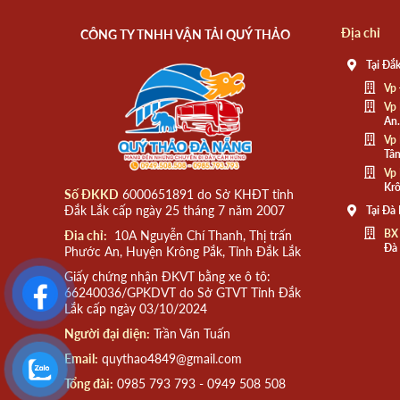
Địa chỉ
CÔNG TY TNHH VẬN TẢI QUÝ THẢO
Tại Đắk
Vp 
Vp 
An.
Vp 
Tân
Vp 
Krô
Số ĐKKD
6000651891 do Sở KHĐT tỉnh
Đắk Lắk cấp ngày 25 tháng 7 năm 2007
Tại Đà
BX
Đia chỉ:
10A Nguyễn Chí Thanh, Thị trấn
Đà
Phước An, Huyện Krông Pắk, Tỉnh Đắk Lắk
Giấy chứng nhận ĐKVT bằng xe ô tô:
66240036/GPKDVT do Sở GTVT Tỉnh Đắk
Lắk cấp ngày 03/10/2024
Người đại diện:
Trần Văn Tuấn
Email:
quythao4849@gmail.com
Tổng đài:
0985 793 793 - 0949 508 508