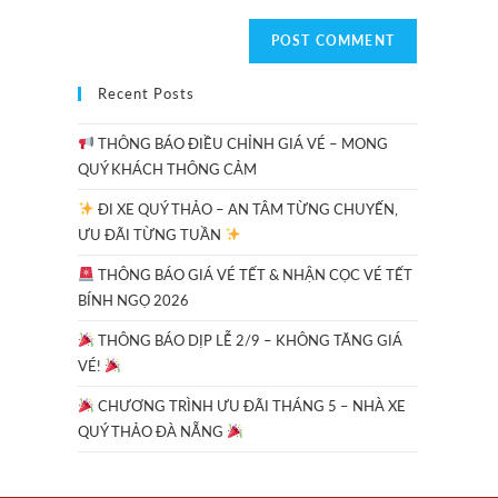
Recent Posts
THÔNG BÁO ĐIỀU CHỈNH GIÁ VÉ – MONG
QUÝ KHÁCH THÔNG CẢM
ĐI XE QUÝ THẢO – AN TÂM TỪNG CHUYẾN,
ƯU ĐÃI TỪNG TUẦN
THÔNG BÁO GIÁ VÉ TẾT & NHẬN CỌC VÉ TẾT
BÍNH NGỌ 2026
THÔNG BÁO DỊP LỄ 2/9 – KHÔNG TĂNG GIÁ
VÉ!
CHƯƠNG TRÌNH ƯU ĐÃI THÁNG 5 – NHÀ XE
QUÝ THẢO ĐÀ NẴNG