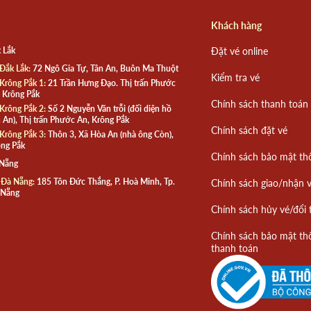
Khách hàng
 Lắk
Đặt vé online
Đắk Lắk:
72 Ngô Gia Tự, Tân An, Buôn Ma Thuột
Kiểm tra vé
Krông Pắk 1:
21 Trần Hưng Đạo. Thị trấn Phước
 Krông Pắk
Chính sách thanh toán
Krông Pắk 2:
Số 2 Nguyễn Văn trỗi (đối diện hồ
 An), Thị trấn Phước An, Krông Pắk
Chính sách đặt vé
Krông Pắk 3:
Thôn 3, Xã Hòa An (nhà ông Còn),
ng Pắk
Chính sách bảo mật th
 Nẵng
 Đà Nẵng:
185 Tôn Đức Thắng, P. Hoà Minh, Tp.
Chính sách giao/nhận 
 Nẵng
Chính sách hủy vé/đổi 
Chính sách bảo mật th
thanh toán