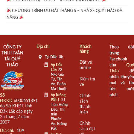
CHƯƠNG TRÌNH ƯU ĐÃI THÁNG 5 – NHÀ XE QUÝ THẢO ĐÀ
NẴNG
Địa chỉ
Khách
CÔNG TY
Theo dõi
hàng
TNHH VẬN
trang
Tại Đắk Lắk
TẢI QUÝ
Facebook
Đặt vé
THẢO
của
Quý
Vp Đắk
online
Lắk:
72
Thảo
để
Ngô Gia
nhận khuyến
Kiểm tra
Tự, Tân
mãi và tin
An, Buôn
vé
tức mới
Ma Thuột
nhất.
Số
Vp Krông
Chính
Pắk 1:
21
ĐKKD
6000651891
sách
Trần Hưng
do Sở KHĐT tỉnh
thanh
Đạo. Thị
Đắk Lắk cấp ngày
toán
trấn
25 tháng 7 năm
Phước
2007
Chính
An. Krông
sách đặt
Pắk
Đia chỉ:
10A
vé