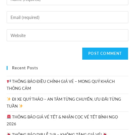
Recent Posts
THÔNG BÁO ĐIỀU CHỈNH GIÁ VÉ – MONG QUÝ KHÁCH
THÔNG CẢM
ĐI XE QUÝ THẢO – AN TÂM TỪNG CHUYẾN, ƯU ĐÃI TỪNG
TUẦN
THÔNG BÁO GIÁ VÉ TẾT & NHẬN CỌC VÉ TẾT BÍNH NGỌ
2026
THÔNG BÁO DỊP LỄ 2/9 – KHÔNG TĂNG GIÁ VÉ!