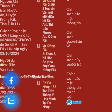
Vp Krông
Nguyễn Chí
Pắk 2:
Số
Thanh, Thị
2 Nguyễn
Chính
trấn Phước
Văn trỗi
sách bảo
An, Huyện
(đối diện
mật
Krông Pắk,
hồ Tân
thông tin
Tỉnh Đắk Lắk
An), Thị
trấn
Giấy chứng nhận
Chính
Phước
ĐKVT bằng xe ô tô:
An, Krông
sách
66240036/GPKDVT
Pắk
giao/nhận
do Sở GTVT Tỉnh
vé
Vp Krông
Đắk Lắk cấp ngày
Pắk
03/10/2024
3:
Thôn 3,
Chính
Xã Hòa
sách hủy
Người đại
An (nhà
vé/đổi trả
diện:
Trần
ông Còn),
Văn Tuấn
Krông Pắk
Chính
Email:
quythao4849@gmail.com
Tại Đà Nẵng
sách bảo
mật
BX Đà
Tổng
Nẵng:
185
thông tin
đài:
0985
Tôn Đức
thanh
793 793 -
Thắng, P.
toán
0949 508
Hoà Minh,
508
Tp. Đà
Nẵng