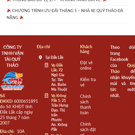
CHƯƠNG TRÌNH ƯU ĐÃI THÁNG 5 – NHÀ XE QUÝ THẢO ĐÀ
NẴNG
Địa chỉ
Khách
CÔNG TY
Theo dõi
hàng
TNHH VẬN
trang
Tại Đắk Lắk
TẢI QUÝ
Facebook
Đặt vé
THẢO
của
Quý
Vp Đắk
online
Lắk:
72
Thảo
để
Ngô Gia
nhận khuyến
Kiểm tra
Tự, Tân
mãi và tin
An, Buôn
vé
tức mới
Ma Thuột
nhất.
Số
Vp Krông
Chính
Pắk 1:
21
ĐKKD
6000651891
sách
Trần Hưng
do Sở KHĐT tỉnh
thanh
Đạo. Thị
Đắk Lắk cấp ngày
toán
trấn
25 tháng 7 năm
Phước
2007
Chính
An. Krông
sách đặt
Pắk
Đia chỉ:
10A
vé