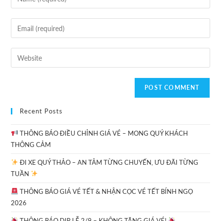
Recent Posts
THÔNG BÁO ĐIỀU CHỈNH GIÁ VÉ – MONG QUÝ KHÁCH
THÔNG CẢM
ĐI XE QUÝ THẢO – AN TÂM TỪNG CHUYẾN, ƯU ĐÃI TỪNG
TUẦN
THÔNG BÁO GIÁ VÉ TẾT & NHẬN CỌC VÉ TẾT BÍNH NGỌ
2026
THÔNG BÁO DỊP LỄ 2/9 – KHÔNG TĂNG GIÁ VÉ!