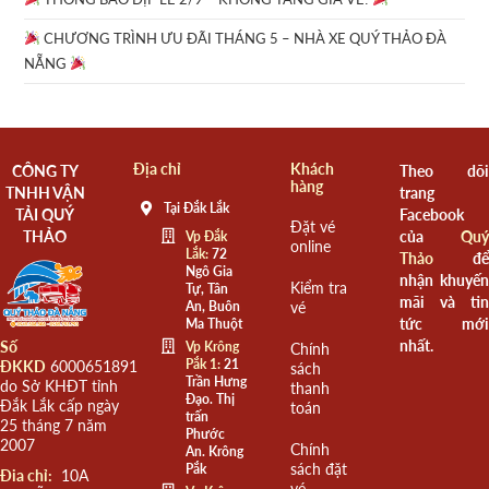
CHƯƠNG TRÌNH ƯU ĐÃI THÁNG 5 – NHÀ XE QUÝ THẢO ĐÀ
NẴNG
Địa chỉ
Khách
CÔNG TY
Theo dõi
hàng
TNHH VẬN
trang
Tại Đắk Lắk
TẢI QUÝ
Facebook
Đặt vé
THẢO
của
Quý
Vp Đắk
online
Lắk:
72
Thảo
để
Ngô Gia
nhận khuyến
Kiểm tra
Tự, Tân
mãi và tin
An, Buôn
vé
tức mới
Ma Thuột
nhất.
Số
Vp Krông
Chính
Pắk 1:
21
ĐKKD
6000651891
sách
Trần Hưng
do Sở KHĐT tỉnh
thanh
Đạo. Thị
Đắk Lắk cấp ngày
toán
trấn
25 tháng 7 năm
Phước
2007
Chính
An. Krông
sách đặt
Pắk
Đia chỉ:
10A
vé