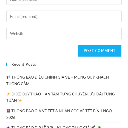
Recent Posts
THÔNG BÁO ĐIỀU CHỈNH GIÁ VÉ – MONG QUÝ KHÁCH
THÔNG CẢM
ĐI XE QUÝ THẢO – AN TÂM TỪNG CHUYẾN, ƯU ĐÃI TỪNG
TUẦN
THÔNG BÁO GIÁ VÉ TẾT & NHẬN CỌC VÉ TẾT BÍNH NGỌ
2026
THÔNG BÁO DỊP LỄ 2/9 – KHÔNG TĂNG GIÁ VÉ!