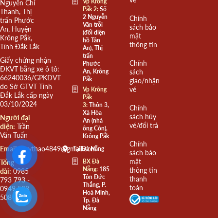
Vp Krông
Nguyễn Chí
Pắk 2:
Số
Thanh, Thị
2 Nguyễn
Chính
trấn Phước
Văn trỗi
sách bảo
An, Huyện
(đối diện
mật
Krông Pắk,
hồ Tân
thông tin
Tỉnh Đắk Lắk
An), Thị
trấn
Giấy chứng nhận
Chính
Phước
ĐKVT bằng xe ô tô:
An, Krông
sách
66240036/GPKDVT
Pắk
giao/nhận
do Sở GTVT Tỉnh
vé
Vp Krông
Đắk Lắk cấp ngày
Pắk
03/10/2024
3:
Thôn 3,
Chính
Xã Hòa
sách hủy
Người đại
An (nhà
vé/đổi trả
diện:
Trần
ông Còn),
Văn Tuấn
Krông Pắk
Chính
Email:
quythao4849@gmail.com
Tại Đà Nẵng
sách bảo
mật
BX Đà
Tổng
Nẵng:
185
thông tin
đài:
0985
Tôn Đức
thanh
793 793 -
Thắng, P.
toán
0949 508
Hoà Minh,
508
Tp. Đà
Nẵng