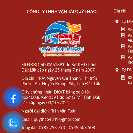
Địa chỉ
CÔNG TY TNHH VẬN TẢI QUÝ THẢO
Tại Đắk
Vp 
Vp 
An.
Vp 
Tân
Vp 
Krô
Số ĐKKD
6000651891 do Sở KHĐT tỉnh
Đắk Lắk cấp ngày 25 tháng 7 năm 2007
Tại Đà
BX
Đia chỉ:
10A Nguyễn Chí Thanh, Thị trấn
Đà
Phước An, Huyện Krông Pắk, Tỉnh Đắk Lắk
Giấy chứng nhận ĐKVT bằng xe ô tô:
66240036/GPKDVT do Sở GTVT Tỉnh Đắk
Lắk cấp ngày 03/10/2024
Người đại diện:
Trần Văn Tuấn
Email:
quythao4849@gmail.com
Tổng đài:
0985 793 793 - 0949 508 508