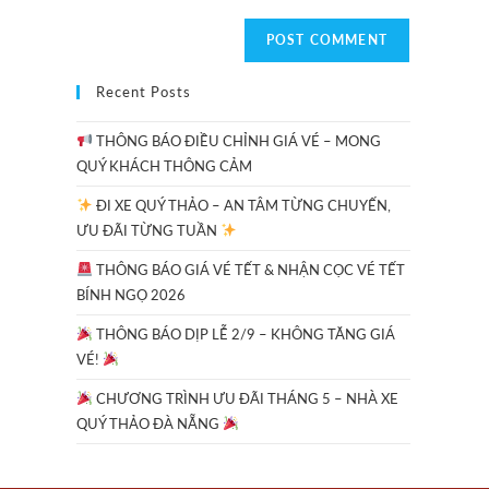
Recent Posts
THÔNG BÁO ĐIỀU CHỈNH GIÁ VÉ – MONG
QUÝ KHÁCH THÔNG CẢM
ĐI XE QUÝ THẢO – AN TÂM TỪNG CHUYẾN,
ƯU ĐÃI TỪNG TUẦN
THÔNG BÁO GIÁ VÉ TẾT & NHẬN CỌC VÉ TẾT
BÍNH NGỌ 2026
THÔNG BÁO DỊP LỄ 2/9 – KHÔNG TĂNG GIÁ
VÉ!
CHƯƠNG TRÌNH ƯU ĐÃI THÁNG 5 – NHÀ XE
QUÝ THẢO ĐÀ NẴNG