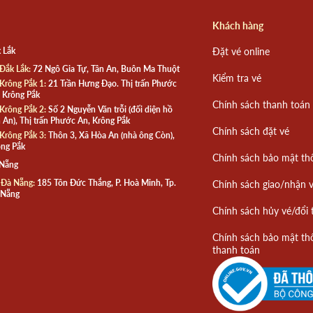
Khách hàng
 Lắk
Đặt vé online
Đắk Lắk:
72 Ngô Gia Tự, Tân An, Buôn Ma Thuột
Kiểm tra vé
Krông Pắk 1:
21 Trần Hưng Đạo. Thị trấn Phước
 Krông Pắk
Chính sách thanh toán
Krông Pắk 2:
Số 2 Nguyễn Văn trỗi (đối diện hồ
 An), Thị trấn Phước An, Krông Pắk
Chính sách đặt vé
Krông Pắk 3:
Thôn 3, Xã Hòa An (nhà ông Còn),
ng Pắk
Chính sách bảo mật th
 Nẵng
 Đà Nẵng:
185 Tôn Đức Thắng, P. Hoà Minh, Tp.
Chính sách giao/nhận 
 Nẵng
Chính sách hủy vé/đổi 
Chính sách bảo mật th
thanh toán