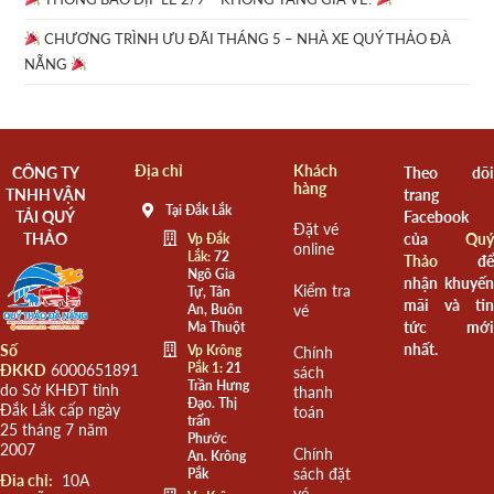
CHƯƠNG TRÌNH ƯU ĐÃI THÁNG 5 – NHÀ XE QUÝ THẢO ĐÀ
NẴNG
Địa chỉ
Khách
CÔNG TY
Theo dõi
hàng
TNHH VẬN
trang
Tại Đắk Lắk
TẢI QUÝ
Facebook
Đặt vé
THẢO
của
Quý
Vp Đắk
online
Lắk:
72
Thảo
để
Ngô Gia
nhận khuyến
Kiểm tra
Tự, Tân
mãi và tin
An, Buôn
vé
tức mới
Ma Thuột
nhất.
Số
Vp Krông
Chính
Pắk 1:
21
ĐKKD
6000651891
sách
Trần Hưng
do Sở KHĐT tỉnh
thanh
Đạo. Thị
Đắk Lắk cấp ngày
toán
trấn
25 tháng 7 năm
Phước
2007
Chính
An. Krông
sách đặt
Pắk
Đia chỉ:
10A
vé