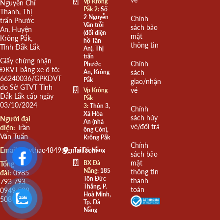
Vp Krông
Nguyễn Chí
Pắk 2:
Số
Thanh, Thị
2 Nguyễn
Chính
trấn Phước
Văn trỗi
sách bảo
An, Huyện
(đối diện
mật
Krông Pắk,
hồ Tân
thông tin
Tỉnh Đắk Lắk
An), Thị
trấn
Giấy chứng nhận
Chính
Phước
ĐKVT bằng xe ô tô:
An, Krông
sách
66240036/GPKDVT
Pắk
giao/nhận
do Sở GTVT Tỉnh
vé
Vp Krông
Đắk Lắk cấp ngày
Pắk
03/10/2024
3:
Thôn 3,
Chính
Xã Hòa
sách hủy
Người đại
An (nhà
vé/đổi trả
diện:
Trần
ông Còn),
Văn Tuấn
Krông Pắk
Chính
Email:
quythao4849@gmail.com
Tại Đà Nẵng
sách bảo
mật
BX Đà
Tổng
Nẵng:
185
thông tin
đài:
0985
Tôn Đức
thanh
793 793 -
Thắng, P.
toán
0949 508
Hoà Minh,
508
Tp. Đà
Nẵng