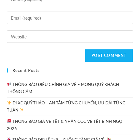
Recent Posts
THÔNG BÁO ĐIỀU CHỈNH GIÁ VÉ – MONG QUÝ KHÁCH
THÔNG CẢM
ĐI XE QUÝ THẢO – AN TÂM TỪNG CHUYẾN, ƯU ĐÃI TỪNG
TUẦN
THÔNG BÁO GIÁ VÉ TẾT & NHẬN CỌC VÉ TẾT BÍNH NGỌ
2026
THÔNG BÁO DỊP LỄ 2/9 – KHÔNG TĂNG GIÁ VÉ!