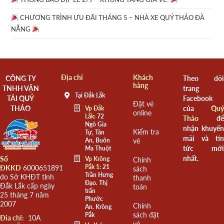
CHƯƠNG TRÌNH ƯU ĐÃI THÁNG 5 – NHÀ XE QUÝ THẢO ĐÀ
NẴNG
Địa chỉ
Khách
CÔNG TY
Theo dõi
hàng
TNHH VẬN
trang
Tại Đắk Lắk
TẢI QUÝ
Facebook
Đặt vé
THẢO
của
Quý
Vp Đắk
online
Lắk:
72
Thảo
để
Ngô Gia
nhận khuyến
Kiểm tra
Tự, Tân
mãi và tin
An, Buôn
vé
tức mới
Ma Thuột
nhất.
Số
Vp Krông
Chính
Pắk 1:
21
ĐKKD
6000651891
sách
Trần Hưng
do Sở KHĐT tỉnh
thanh
Đạo. Thị
Đắk Lắk cấp ngày
toán
trấn
25 tháng 7 năm
Phước
2007
Chính
An. Krông
sách đặt
Pắk
Đia chỉ:
10A
vé