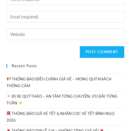
Recent Posts
THÔNG BÁO ĐIỀU CHỈNH GIÁ VÉ – MONG QUÝ KHÁCH
THÔNG CẢM
ĐI XE QUÝ THẢO – AN TÂM TỪNG CHUYẾN, ƯU ĐÃI TỪNG
TUẦN
THÔNG BÁO GIÁ VÉ TẾT & NHẬN CỌC VÉ TẾT BÍNH NGỌ
2026
THÔNG BÁO DỊP LỄ 2/9 – KHÔNG TĂNG GIÁ VÉ!