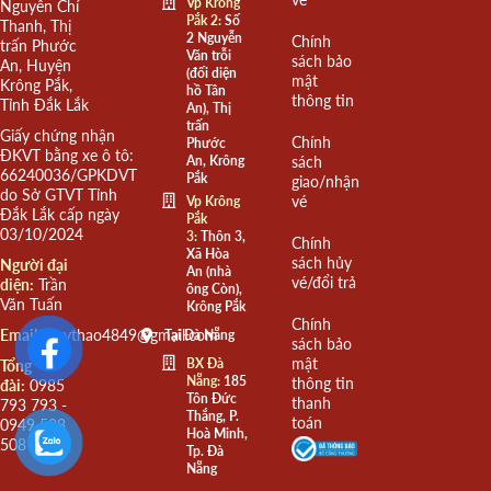
Vp Krông
Nguyễn Chí
Pắk 2:
Số
Thanh, Thị
2 Nguyễn
Chính
trấn Phước
Văn trỗi
sách bảo
An, Huyện
(đối diện
mật
Krông Pắk,
hồ Tân
thông tin
Tỉnh Đắk Lắk
An), Thị
trấn
Giấy chứng nhận
Chính
Phước
ĐKVT bằng xe ô tô:
An, Krông
sách
66240036/GPKDVT
Pắk
giao/nhận
do Sở GTVT Tỉnh
vé
Vp Krông
Đắk Lắk cấp ngày
Pắk
03/10/2024
3:
Thôn 3,
Chính
Xã Hòa
sách hủy
Người đại
An (nhà
vé/đổi trả
diện:
Trần
ông Còn),
Văn Tuấn
Krông Pắk
Chính
Email:
quythao4849@gmail.com
Tại Đà Nẵng
sách bảo
mật
BX Đà
Tổng
Nẵng:
185
thông tin
đài:
0985
Tôn Đức
thanh
793 793 -
Thắng, P.
toán
0949 508
Hoà Minh,
508
Tp. Đà
Nẵng