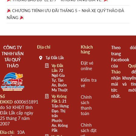
CHƯƠNG TRÌNH ƯU ĐÃI THÁNG 5 – NHÀ XE QUÝ THẢO ĐÀ
NẴNG
Địa chỉ
Khách
CÔNG TY
Theo dõi
hàng
TNHH VẬN
trang
Tại Đắk Lắk
TẢI QUÝ
Facebook
Đặt vé
THẢO
của
Quý
Vp Đắk
online
Lắk:
72
Thảo
để
Ngô Gia
nhận khuyến
Kiểm tra
Tự, Tân
mãi và tin
An, Buôn
vé
tức mới
Ma Thuột
nhất.
Số
Vp Krông
Chính
Pắk 1:
21
ĐKKD
6000651891
sách
Trần Hưng
do Sở KHĐT tỉnh
thanh
Đạo. Thị
Đắk Lắk cấp ngày
toán
trấn
25 tháng 7 năm
Phước
2007
Chính
An. Krông
sách đặt
Pắk
Đia chỉ:
10A
vé