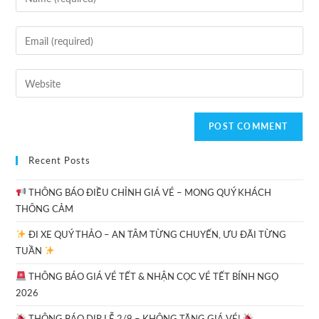
Recent Posts
THÔNG BÁO ĐIỀU CHỈNH GIÁ VÉ – MONG QUÝ KHÁCH
THÔNG CẢM
ĐI XE QUÝ THẢO – AN TÂM TỪNG CHUYẾN, ƯU ĐÃI TỪNG
TUẦN
THÔNG BÁO GIÁ VÉ TẾT & NHẬN CỌC VÉ TẾT BÍNH NGỌ
2026
THÔNG BÁO DỊP LỄ 2/9 – KHÔNG TĂNG GIÁ VÉ!