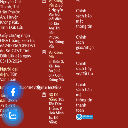
Vp Krông
Nguyễn Chí
Pắk 2:
Số
Thanh, Thị
2 Nguyễn
Chính
trấn Phước
Văn trỗi
sách bảo
An, Huyện
(đối diện
mật
Krông Pắk,
hồ Tân
thông tin
Tỉnh Đắk Lắk
An), Thị
trấn
Giấy chứng nhận
Chính
Phước
ĐKVT bằng xe ô tô:
An, Krông
sách
66240036/GPKDVT
Pắk
giao/nhận
do Sở GTVT Tỉnh
vé
Vp Krông
Đắk Lắk cấp ngày
Pắk
03/10/2024
3:
Thôn 3,
Chính
Xã Hòa
sách hủy
Người đại
An (nhà
vé/đổi trả
diện:
Trần
ông Còn),
Văn Tuấn
Krông Pắk
Chính
Email:
quythao4849@gmail.com
Tại Đà Nẵng
sách bảo
mật
BX Đà
Tổng
Nẵng:
185
thông tin
đài:
0985
Tôn Đức
thanh
793 793 -
Thắng, P.
toán
0949 508
Hoà Minh,
508
Tp. Đà
Nẵng