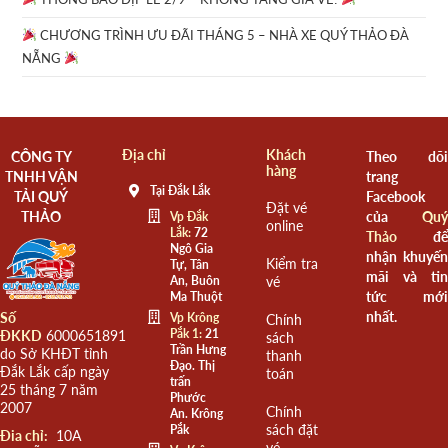
CHƯƠNG TRÌNH ƯU ĐÃI THÁNG 5 – NHÀ XE QUÝ THẢO ĐÀ
NẴNG
Địa chỉ
Khách
CÔNG TY
Theo dõi
hàng
TNHH VẬN
trang
Tại Đắk Lắk
TẢI QUÝ
Facebook
Đặt vé
THẢO
của
Quý
Vp Đắk
online
Lắk:
72
Thảo
để
Ngô Gia
nhận khuyến
Kiểm tra
Tự, Tân
mãi và tin
An, Buôn
vé
tức mới
Ma Thuột
nhất.
Số
Vp Krông
Chính
Pắk 1:
21
ĐKKD
6000651891
sách
Trần Hưng
do Sở KHĐT tỉnh
thanh
Đạo. Thị
Đắk Lắk cấp ngày
toán
trấn
25 tháng 7 năm
Phước
2007
Chính
An. Krông
sách đặt
Pắk
Đia chỉ:
10A
vé