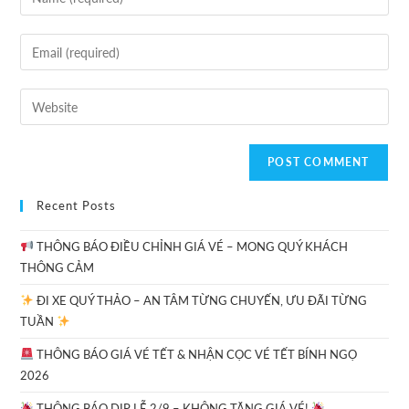
Recent Posts
THÔNG BÁO ĐIỀU CHỈNH GIÁ VÉ – MONG QUÝ KHÁCH
THÔNG CẢM
ĐI XE QUÝ THẢO – AN TÂM TỪNG CHUYẾN, ƯU ĐÃI TỪNG
TUẦN
THÔNG BÁO GIÁ VÉ TẾT & NHẬN CỌC VÉ TẾT BÍNH NGỌ
2026
THÔNG BÁO DỊP LỄ 2/9 – KHÔNG TĂNG GIÁ VÉ!