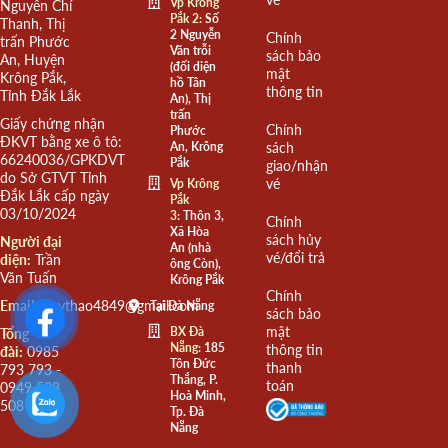
Vp Krông
Nguyễn Chí
Pắk 2:
Số
Thanh, Thị
2 Nguyễn
Chính
trấn Phước
Văn trỗi
sách bảo
An, Huyện
(đối diện
mật
Krông Pắk,
hồ Tân
thông tin
Tỉnh Đắk Lắk
An), Thị
trấn
Giấy chứng nhận
Chính
Phước
ĐKVT bằng xe ô tô:
An, Krông
sách
66240036/GPKDVT
Pắk
giao/nhận
do Sở GTVT Tỉnh
vé
Vp Krông
Đắk Lắk cấp ngày
Pắk
03/10/2024
3:
Thôn 3,
Chính
Xã Hòa
sách hủy
Người đại
An (nhà
vé/đổi trả
diện:
Trần
ông Còn),
Văn Tuấn
Krông Pắk
Chính
Email:
quythao4849@gmail.com
Tại Đà Nẵng
sách bảo
mật
BX Đà
Tổng
Nẵng:
185
thông tin
đài:
0985
Tôn Đức
thanh
793 793 -
Thắng, P.
toán
0949 508
Hoà Minh,
508
Tp. Đà
Nẵng