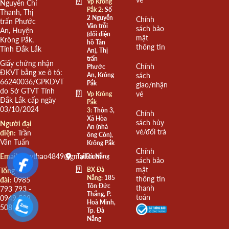
Vp Krông
Nguyễn Chí
Pắk 2:
Số
Thanh, Thị
2 Nguyễn
Chính
trấn Phước
Văn trỗi
sách bảo
An, Huyện
(đối diện
mật
Krông Pắk,
hồ Tân
thông tin
Tỉnh Đắk Lắk
An), Thị
trấn
Giấy chứng nhận
Chính
Phước
ĐKVT bằng xe ô tô:
An, Krông
sách
66240036/GPKDVT
Pắk
giao/nhận
do Sở GTVT Tỉnh
vé
Vp Krông
Đắk Lắk cấp ngày
Pắk
03/10/2024
3:
Thôn 3,
Chính
Xã Hòa
sách hủy
Người đại
An (nhà
vé/đổi trả
diện:
Trần
ông Còn),
Văn Tuấn
Krông Pắk
Chính
Email:
quythao4849@gmail.com
Tại Đà Nẵng
sách bảo
mật
BX Đà
Tổng
Nẵng:
185
thông tin
đài:
0985
Tôn Đức
thanh
793 793 -
Thắng, P.
toán
0949 508
Hoà Minh,
508
Tp. Đà
Nẵng