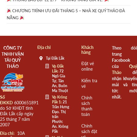
CHƯƠNG TRÌNH ƯU ĐÃI THÁNG 5 – NHÀ XE QUÝ THẢO ĐÀ
NẴNG
Địa chỉ
Khách
CÔNG TY
Theo dõi
hàng
TNHH VẬN
trang
Tại Đắk Lắk
TẢI QUÝ
Facebook
Đặt vé
THẢO
của
Quý
Vp Đắk
online
Lắk:
72
Thảo
để
Ngô Gia
nhận khuyến
Kiểm tra
Tự, Tân
mãi và tin
An, Buôn
vé
tức mới
Ma Thuột
nhất.
Số
Vp Krông
Chính
Pắk 1:
21
ĐKKD
6000651891
sách
Trần Hưng
do Sở KHĐT tỉnh
thanh
Đạo. Thị
Đắk Lắk cấp ngày
toán
trấn
25 tháng 7 năm
Phước
2007
Chính
An. Krông
sách đặt
Pắk
Đia chỉ:
10A
vé