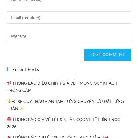
Recent Posts
THÔNG BÁO ĐIỀU CHỈNH GIÁ VÉ – MONG QUÝ KHÁCH
THÔNG CẢM
ĐI XE QUÝ THẢO – AN TÂM TỪNG CHUYẾN, ƯU ĐÃI TỪNG
TUẦN
THÔNG BÁO GIÁ VÉ TẾT & NHẬN CỌC VÉ TẾT BÍNH NGỌ
2026
THÔNG BÁO DỊP LỄ 2/9 – KHÔNG TĂNG GIÁ VÉ!