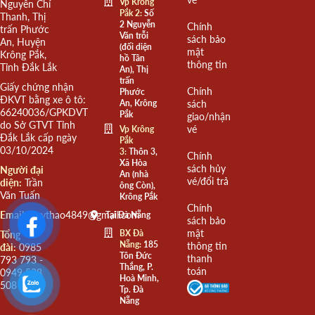
Vp Krông
Nguyễn Chí
Pắk 2:
Số
Thanh, Thị
2 Nguyễn
Chính
trấn Phước
Văn trỗi
sách bảo
An, Huyện
(đối diện
mật
Krông Pắk,
hồ Tân
thông tin
Tỉnh Đắk Lắk
An), Thị
trấn
Giấy chứng nhận
Chính
Phước
ĐKVT bằng xe ô tô:
An, Krông
sách
66240036/GPKDVT
Pắk
giao/nhận
do Sở GTVT Tỉnh
vé
Vp Krông
Đắk Lắk cấp ngày
Pắk
03/10/2024
3:
Thôn 3,
Chính
Xã Hòa
sách hủy
Người đại
An (nhà
vé/đổi trả
diện:
Trần
ông Còn),
Văn Tuấn
Krông Pắk
Chính
Email:
quythao4849@gmail.com
Tại Đà Nẵng
sách bảo
mật
BX Đà
Tổng
Nẵng:
185
thông tin
đài:
0985
Tôn Đức
thanh
793 793 -
Thắng, P.
toán
0949 508
Hoà Minh,
508
Tp. Đà
Nẵng