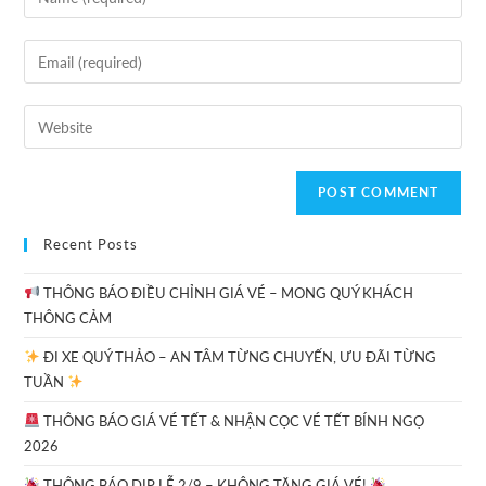
Recent Posts
THÔNG BÁO ĐIỀU CHỈNH GIÁ VÉ – MONG QUÝ KHÁCH
THÔNG CẢM
ĐI XE QUÝ THẢO – AN TÂM TỪNG CHUYẾN, ƯU ĐÃI TỪNG
TUẦN
THÔNG BÁO GIÁ VÉ TẾT & NHẬN CỌC VÉ TẾT BÍNH NGỌ
2026
THÔNG BÁO DỊP LỄ 2/9 – KHÔNG TĂNG GIÁ VÉ!