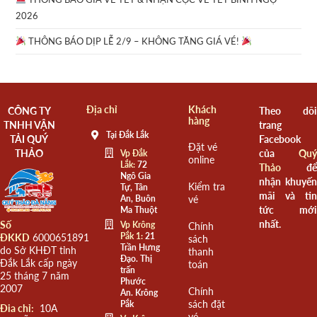
2026
THÔNG BÁO DỊP LỄ 2/9 – KHÔNG TĂNG GIÁ VÉ!
Địa chỉ
Khách
CÔNG TY
Theo dõi
hàng
TNHH VẬN
trang
Tại Đắk Lắk
TẢI QUÝ
Facebook
Đặt vé
THẢO
của
Quý
Vp Đắk
online
Lắk:
72
Thảo
để
Ngô Gia
nhận khuyến
Kiểm tra
Tự, Tân
mãi và tin
An, Buôn
vé
tức mới
Ma Thuột
nhất.
Số
Vp Krông
Chính
Pắk 1:
21
ĐKKD
6000651891
sách
Trần Hưng
do Sở KHĐT tỉnh
thanh
Đạo. Thị
Đắk Lắk cấp ngày
toán
trấn
25 tháng 7 năm
Phước
2007
Chính
An. Krông
sách đặt
Pắk
Đia chỉ:
10A
vé