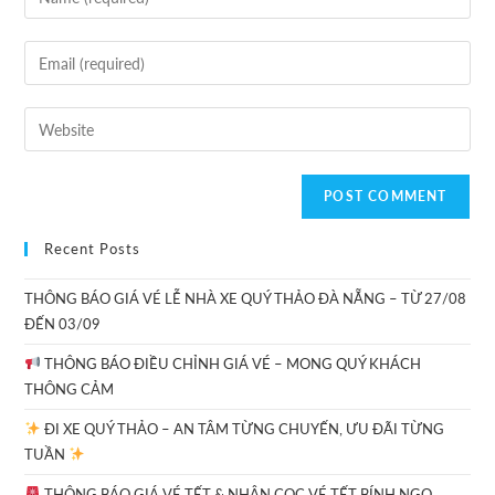
Recent Posts
THÔNG BÁO GIÁ VÉ LỄ NHÀ XE QUÝ THẢO ĐÀ NẴNG – TỪ 27/08
ĐẾN 03/09
THÔNG BÁO ĐIỀU CHỈNH GIÁ VÉ – MONG QUÝ KHÁCH
THÔNG CẢM
ĐI XE QUÝ THẢO – AN TÂM TỪNG CHUYẾN, ƯU ĐÃI TỪNG
TUẦN
THÔNG BÁO GIÁ VÉ TẾT & NHẬN CỌC VÉ TẾT BÍNH NGỌ