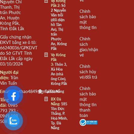
Vp Krông
Nguyễn Chí
Pắk 2:
Số
Thanh, Thị
2 Nguyễn
Chính
trấn Phước
Văn trỗi
sách bảo
An, Huyện
(đối diện
mật
Krông Pắk,
hồ Tân
thông tin
Tỉnh Đắk Lắk
An), Thị
trấn
Giấy chứng nhận
Chính
Phước
ĐKVT bằng xe ô tô:
An, Krông
sách
66240036/GPKDVT
Pắk
giao/nhận
do Sở GTVT Tỉnh
vé
Vp Krông
Đắk Lắk cấp ngày
Pắk
03/10/2024
3:
Thôn 3,
Chính
Xã Hòa
sách hủy
Người đại
An (nhà
vé/đổi trả
diện:
Trần
ông Còn),
Văn Tuấn
Krông Pắk
Chính
Email:
quythao4849@gmail.com
Tại Đà Nẵng
sách bảo
mật
BX Đà
Tổng
Nẵng:
185
thông tin
đài:
0985
Tôn Đức
thanh
793 793 -
Thắng, P.
toán
0949 508
Hoà Minh,
508
Tp. Đà
Nẵng