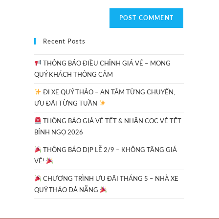
Recent Posts
THÔNG BÁO ĐIỀU CHỈNH GIÁ VÉ – MONG
QUÝ KHÁCH THÔNG CẢM
ĐI XE QUÝ THẢO – AN TÂM TỪNG CHUYẾN,
ƯU ĐÃI TỪNG TUẦN
THÔNG BÁO GIÁ VÉ TẾT & NHẬN CỌC VÉ TẾT
BÍNH NGỌ 2026
THÔNG BÁO DỊP LỄ 2/9 – KHÔNG TĂNG GIÁ
VÉ!
CHƯƠNG TRÌNH ƯU ĐÃI THÁNG 5 – NHÀ XE
QUÝ THẢO ĐÀ NẴNG