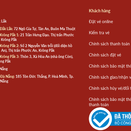
Khách hàng
 Lắk
Đặt vé online
Đắk Lắk:
72 Ngô Gia Tự, Tân An, Buôn Ma Thuột
Kiểm tra vé
Krông Pắk 1:
21 Trần Hưng Đạo. Thị trấn Phước
 Krông Pắk
Chính sách thanh toán
Krông Pắk 2:
Số 2 Nguyễn Văn trỗi (đối diện hồ
 An), Thị trấn Phước An, Krông Pắk
Chính sách đặt vé
Krông Pắk 3:
Thôn 3, Xã Hòa An (nhà ông Còn),
ng Pắk
Chính sách bảo mật th
 Nẵng
 Đà Nẵng:
185 Tôn Đức Thắng, P. Hoà Minh, Tp.
Chính sách giao/nhận 
 Nẵng
Chính sách hủy vé/đổi 
Chính sách bảo mật th
thanh toán