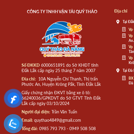
Địa chỉ
CÔNG TY TNHH VẬN TẢI QUÝ THẢO
Tại Đắk
Vp 
Vp 
An.
Vp 
Tân
Vp 
Krô
Số ĐKKD
6000651891 do Sở KHĐT tỉnh
Đắk Lắk cấp ngày 25 tháng 7 năm 2007
Tại Đà
BX
Đia chỉ:
10A Nguyễn Chí Thanh, Thị trấn
Đà
Phước An, Huyện Krông Pắk, Tỉnh Đắk Lắk
Giấy chứng nhận ĐKVT bằng xe ô tô:
66240036/GPKDVT do Sở GTVT Tỉnh Đắk
Lắk cấp ngày 03/10/2024
Người đại diện:
Trần Văn Tuấn
Email:
quythao4849@gmail.com
Tổng đài:
0985 793 793 - 0949 508 508