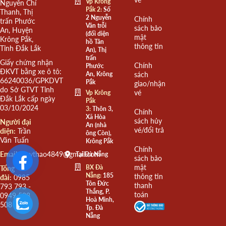
Vp Krông
Nguyễn Chí
Pắk 2:
Số
Thanh, Thị
2 Nguyễn
Chính
trấn Phước
Văn trỗi
sách bảo
An, Huyện
(đối diện
mật
Krông Pắk,
hồ Tân
thông tin
Tỉnh Đắk Lắk
An), Thị
trấn
Giấy chứng nhận
Chính
Phước
ĐKVT bằng xe ô tô:
An, Krông
sách
66240036/GPKDVT
Pắk
giao/nhận
do Sở GTVT Tỉnh
vé
Vp Krông
Đắk Lắk cấp ngày
Pắk
03/10/2024
3:
Thôn 3,
Chính
Xã Hòa
sách hủy
Người đại
An (nhà
vé/đổi trả
diện:
Trần
ông Còn),
Văn Tuấn
Krông Pắk
Chính
Email:
quythao4849@gmail.com
Tại Đà Nẵng
sách bảo
mật
BX Đà
Tổng
Nẵng:
185
thông tin
đài:
0985
Tôn Đức
thanh
793 793 -
Thắng, P.
toán
0949 508
Hoà Minh,
508
Tp. Đà
Nẵng