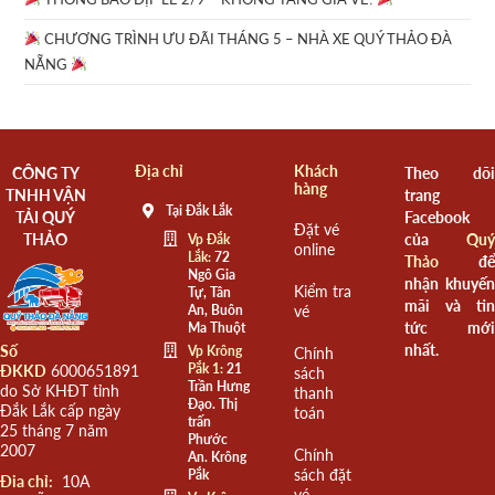
CHƯƠNG TRÌNH ƯU ĐÃI THÁNG 5 – NHÀ XE QUÝ THẢO ĐÀ
NẴNG
Địa chỉ
Khách
CÔNG TY
Theo dõi
hàng
TNHH VẬN
trang
Tại Đắk Lắk
TẢI QUÝ
Facebook
Đặt vé
THẢO
của
Quý
Vp Đắk
online
Lắk:
72
Thảo
để
Ngô Gia
nhận khuyến
Kiểm tra
Tự, Tân
mãi và tin
An, Buôn
vé
tức mới
Ma Thuột
nhất.
Số
Vp Krông
Chính
Pắk 1:
21
ĐKKD
6000651891
sách
Trần Hưng
do Sở KHĐT tỉnh
thanh
Đạo. Thị
Đắk Lắk cấp ngày
toán
trấn
25 tháng 7 năm
Phước
2007
Chính
An. Krông
sách đặt
Pắk
Đia chỉ:
10A
vé