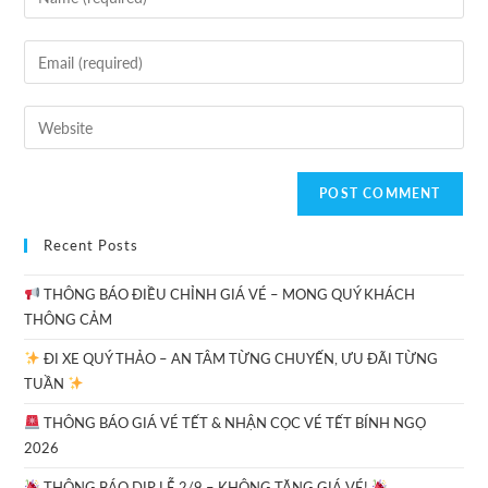
Recent Posts
THÔNG BÁO ĐIỀU CHỈNH GIÁ VÉ – MONG QUÝ KHÁCH
THÔNG CẢM
ĐI XE QUÝ THẢO – AN TÂM TỪNG CHUYẾN, ƯU ĐÃI TỪNG
TUẦN
THÔNG BÁO GIÁ VÉ TẾT & NHẬN CỌC VÉ TẾT BÍNH NGỌ
2026
THÔNG BÁO DỊP LỄ 2/9 – KHÔNG TĂNG GIÁ VÉ!