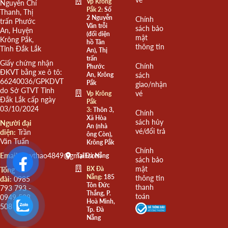
Vp Krông
Nguyễn Chí
Pắk 2:
Số
Thanh, Thị
2 Nguyễn
Chính
trấn Phước
Văn trỗi
sách bảo
An, Huyện
(đối diện
mật
Krông Pắk,
hồ Tân
thông tin
Tỉnh Đắk Lắk
An), Thị
trấn
Giấy chứng nhận
Chính
Phước
ĐKVT bằng xe ô tô:
An, Krông
sách
66240036/GPKDVT
Pắk
giao/nhận
do Sở GTVT Tỉnh
vé
Vp Krông
Đắk Lắk cấp ngày
Pắk
03/10/2024
3:
Thôn 3,
Chính
Xã Hòa
sách hủy
Người đại
An (nhà
vé/đổi trả
diện:
Trần
ông Còn),
Văn Tuấn
Krông Pắk
Chính
Email:
quythao4849@gmail.com
Tại Đà Nẵng
sách bảo
mật
BX Đà
Tổng
Nẵng:
185
thông tin
đài:
0985
Tôn Đức
thanh
793 793 -
Thắng, P.
toán
0949 508
Hoà Minh,
508
Tp. Đà
Nẵng