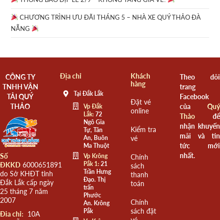
CHƯƠNG TRÌNH ƯU ĐÃI THÁNG 5 – NHÀ XE QUÝ THẢO ĐÀ
NẴNG
Địa chỉ
Khách
CÔNG TY
Theo dõi
hàng
TNHH VẬN
trang
Tại Đắk Lắk
TẢI QUÝ
Facebook
Đặt vé
THẢO
của
Quý
Vp Đắk
online
Lắk:
72
Thảo
để
Ngô Gia
nhận khuyến
Kiểm tra
Tự, Tân
mãi và tin
An, Buôn
vé
tức mới
Ma Thuột
nhất.
Số
Vp Krông
Chính
Pắk 1:
21
ĐKKD
6000651891
sách
Trần Hưng
do Sở KHĐT tỉnh
thanh
Đạo. Thị
Đắk Lắk cấp ngày
toán
trấn
25 tháng 7 năm
Phước
2007
Chính
An. Krông
sách đặt
Pắk
Đia chỉ:
10A
vé