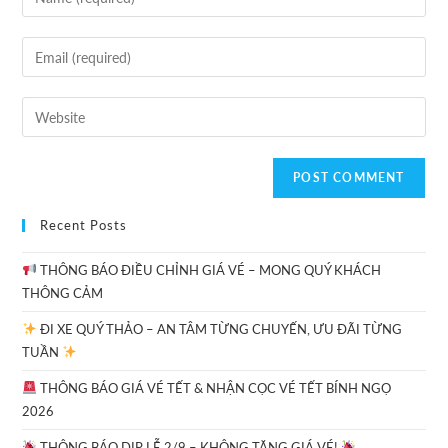
Recent Posts
THÔNG BÁO ĐIỀU CHỈNH GIÁ VÉ – MONG QUÝ KHÁCH
THÔNG CẢM
ĐI XE QUÝ THẢO – AN TÂM TỪNG CHUYẾN, ƯU ĐÃI TỪNG
TUẦN
THÔNG BÁO GIÁ VÉ TẾT & NHẬN CỌC VÉ TẾT BÍNH NGỌ
2026
THÔNG BÁO DỊP LỄ 2/9 – KHÔNG TĂNG GIÁ VÉ!