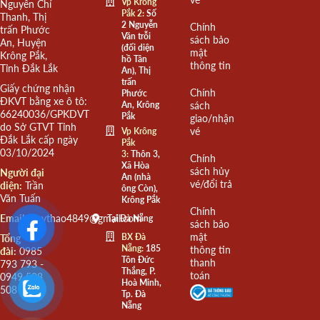
Vp Krông
Nguyễn Chí
Pắk 2:
Số
Thanh, Thị
2 Nguyễn
Chính
trấn Phước
Văn trỗi
sách bảo
An, Huyện
(đối diện
mật
Krông Pắk,
hồ Tân
thông tin
Tỉnh Đắk Lắk
An), Thị
trấn
Giấy chứng nhận
Chính
Phước
ĐKVT bằng xe ô tô:
An, Krông
sách
66240036/GPKDVT
Pắk
giao/nhận
do Sở GTVT Tỉnh
vé
Vp Krông
Đắk Lắk cấp ngày
Pắk
03/10/2024
3:
Thôn 3,
Chính
Xã Hòa
sách hủy
Người đại
An (nhà
vé/đổi trả
diện:
Trần
ông Còn),
Văn Tuấn
Krông Pắk
Chính
Email:
quythao4849@gmail.com
Tại Đà Nẵng
sách bảo
mật
BX Đà
Tổng
Nẵng:
185
thông tin
đài:
0985
Tôn Đức
thanh
793 793 -
Thắng, P.
toán
0949 508
Hoà Minh,
508
Tp. Đà
Nẵng