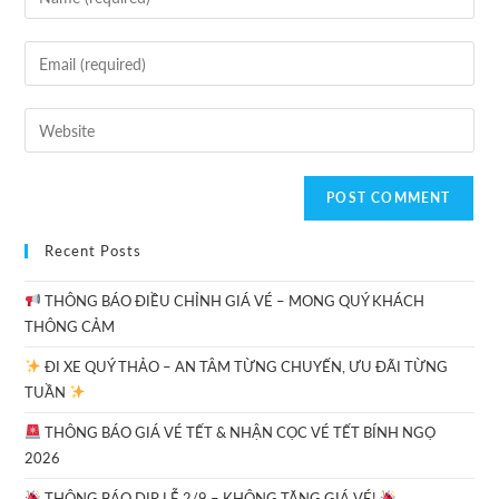
Recent Posts
THÔNG BÁO ĐIỀU CHỈNH GIÁ VÉ – MONG QUÝ KHÁCH
THÔNG CẢM
ĐI XE QUÝ THẢO – AN TÂM TỪNG CHUYẾN, ƯU ĐÃI TỪNG
TUẦN
THÔNG BÁO GIÁ VÉ TẾT & NHẬN CỌC VÉ TẾT BÍNH NGỌ
2026
THÔNG BÁO DỊP LỄ 2/9 – KHÔNG TĂNG GIÁ VÉ!