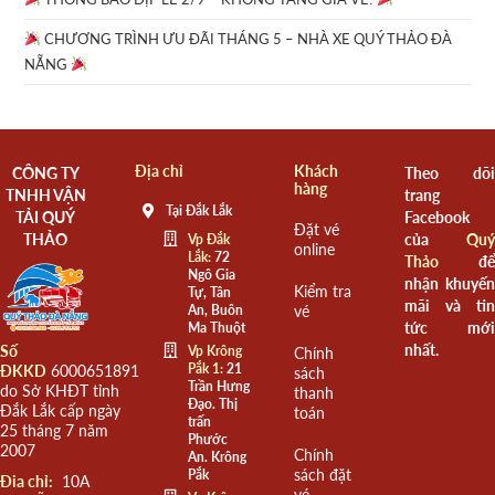
CHƯƠNG TRÌNH ƯU ĐÃI THÁNG 5 – NHÀ XE QUÝ THẢO ĐÀ
NẴNG
Địa chỉ
Khách
CÔNG TY
Theo dõi
hàng
TNHH VẬN
trang
Tại Đắk Lắk
TẢI QUÝ
Facebook
Đặt vé
THẢO
của
Quý
Vp Đắk
online
Lắk:
72
Thảo
để
Ngô Gia
nhận khuyến
Kiểm tra
Tự, Tân
mãi và tin
An, Buôn
vé
tức mới
Ma Thuột
nhất.
Số
Vp Krông
Chính
Pắk 1:
21
ĐKKD
6000651891
sách
Trần Hưng
do Sở KHĐT tỉnh
thanh
Đạo. Thị
Đắk Lắk cấp ngày
toán
trấn
25 tháng 7 năm
Phước
2007
Chính
An. Krông
sách đặt
Pắk
Đia chỉ:
10A
vé