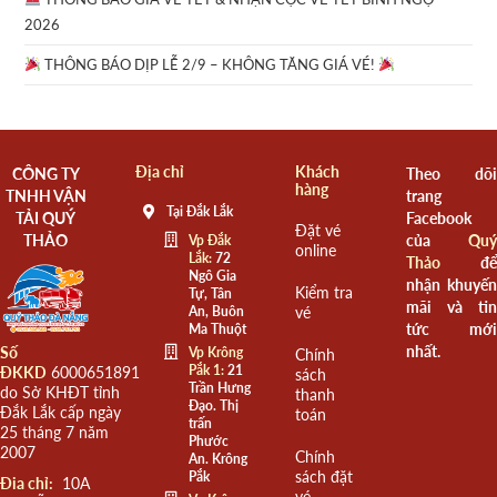
2026
THÔNG BÁO DỊP LỄ 2/9 – KHÔNG TĂNG GIÁ VÉ!
Địa chỉ
Khách
CÔNG TY
Theo dõi
hàng
TNHH VẬN
trang
Tại Đắk Lắk
TẢI QUÝ
Facebook
Đặt vé
THẢO
của
Quý
Vp Đắk
online
Lắk:
72
Thảo
để
Ngô Gia
nhận khuyến
Kiểm tra
Tự, Tân
mãi và tin
An, Buôn
vé
tức mới
Ma Thuột
nhất.
Số
Vp Krông
Chính
Pắk 1:
21
ĐKKD
6000651891
sách
Trần Hưng
do Sở KHĐT tỉnh
thanh
Đạo. Thị
Đắk Lắk cấp ngày
toán
trấn
25 tháng 7 năm
Phước
2007
Chính
An. Krông
sách đặt
Pắk
Đia chỉ:
10A
vé