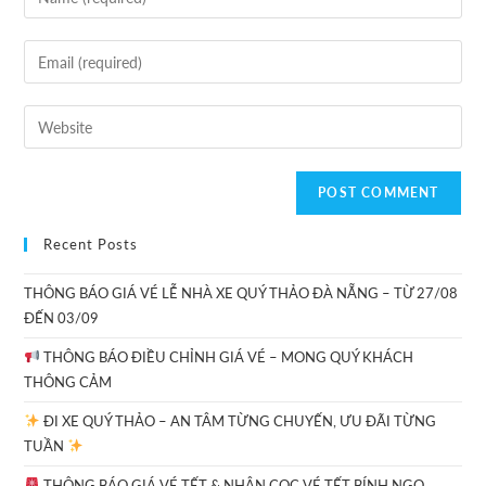
Recent Posts
THÔNG BÁO GIÁ VÉ LỄ NHÀ XE QUÝ THẢO ĐÀ NẴNG – TỪ 27/08
ĐẾN 03/09
THÔNG BÁO ĐIỀU CHỈNH GIÁ VÉ – MONG QUÝ KHÁCH
THÔNG CẢM
ĐI XE QUÝ THẢO – AN TÂM TỪNG CHUYẾN, ƯU ĐÃI TỪNG
TUẦN
THÔNG BÁO GIÁ VÉ TẾT & NHẬN CỌC VÉ TẾT BÍNH NGỌ