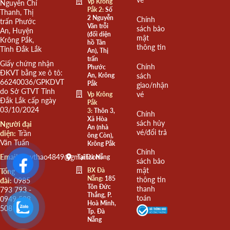
Vp Krông
Nguyễn Chí
Pắk 2:
Số
Thanh, Thị
2 Nguyễn
Chính
trấn Phước
Văn trỗi
sách bảo
An, Huyện
(đối diện
mật
Krông Pắk,
hồ Tân
thông tin
Tỉnh Đắk Lắk
An), Thị
trấn
Giấy chứng nhận
Chính
Phước
ĐKVT bằng xe ô tô:
An, Krông
sách
66240036/GPKDVT
Pắk
giao/nhận
do Sở GTVT Tỉnh
vé
Vp Krông
Đắk Lắk cấp ngày
Pắk
03/10/2024
3:
Thôn 3,
Chính
Xã Hòa
sách hủy
Người đại
An (nhà
vé/đổi trả
diện:
Trần
ông Còn),
Văn Tuấn
Krông Pắk
Chính
Email:
quythao4849@gmail.com
Tại Đà Nẵng
sách bảo
mật
BX Đà
Tổng
Nẵng:
185
thông tin
đài:
0985
Tôn Đức
thanh
793 793 -
Thắng, P.
toán
0949 508
Hoà Minh,
508
Tp. Đà
Nẵng