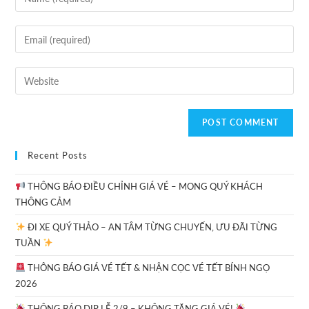
Recent Posts
THÔNG BÁO ĐIỀU CHỈNH GIÁ VÉ – MONG QUÝ KHÁCH
THÔNG CẢM
ĐI XE QUÝ THẢO – AN TÂM TỪNG CHUYẾN, ƯU ĐÃI TỪNG
TUẦN
THÔNG BÁO GIÁ VÉ TẾT & NHẬN CỌC VÉ TẾT BÍNH NGỌ
2026
THÔNG BÁO DỊP LỄ 2/9 – KHÔNG TĂNG GIÁ VÉ!