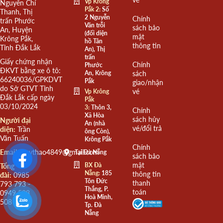
Vp Krông
Nguyễn Chí
Pắk 2:
Số
Thanh, Thị
2 Nguyễn
Chính
trấn Phước
Văn trỗi
sách bảo
An, Huyện
(đối diện
mật
Krông Pắk,
hồ Tân
thông tin
Tỉnh Đắk Lắk
An), Thị
trấn
Giấy chứng nhận
Chính
Phước
ĐKVT bằng xe ô tô:
An, Krông
sách
66240036/GPKDVT
Pắk
giao/nhận
do Sở GTVT Tỉnh
vé
Vp Krông
Đắk Lắk cấp ngày
Pắk
03/10/2024
3:
Thôn 3,
Chính
Xã Hòa
sách hủy
Người đại
An (nhà
vé/đổi trả
diện:
Trần
ông Còn),
Văn Tuấn
Krông Pắk
Chính
Email:
quythao4849@gmail.com
Tại Đà Nẵng
sách bảo
mật
BX Đà
Tổng
Nẵng:
185
thông tin
đài:
0985
Tôn Đức
thanh
793 793 -
Thắng, P.
toán
0949 508
Hoà Minh,
508
Tp. Đà
Nẵng