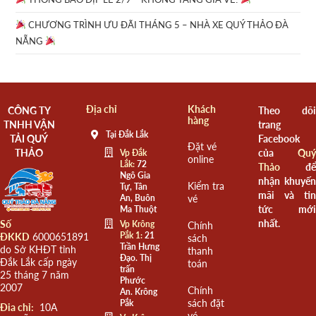
CHƯƠNG TRÌNH ƯU ĐÃI THÁNG 5 – NHÀ XE QUÝ THẢO ĐÀ
NẴNG
Địa chỉ
Khách
CÔNG TY
Theo dõi
hàng
TNHH VẬN
trang
Tại Đắk Lắk
TẢI QUÝ
Facebook
Đặt vé
THẢO
của
Quý
Vp Đắk
online
Lắk:
72
Thảo
để
Ngô Gia
nhận khuyến
Kiểm tra
Tự, Tân
mãi và tin
An, Buôn
vé
tức mới
Ma Thuột
nhất.
Số
Vp Krông
Chính
Pắk 1:
21
ĐKKD
6000651891
sách
Trần Hưng
do Sở KHĐT tỉnh
thanh
Đạo. Thị
Đắk Lắk cấp ngày
toán
trấn
25 tháng 7 năm
Phước
2007
Chính
An. Krông
sách đặt
Pắk
Đia chỉ:
10A
vé