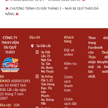
CHƯƠNG TRÌNH ƯU ĐÃI THÁNG 5 – NHÀ XE QUÝ THẢO ĐÀ
NẴNG
Địa chỉ
Khách
CÔNG TY
Theo dõi
hàng
TNHH VẬN
trang
Tại Đắk Lắk
TẢI QUÝ
Facebook
Đặt vé
THẢO
của
Quý
Vp Đắk
online
Lắk:
72
Thảo
để
Ngô Gia
nhận khuyến
Kiểm tra
Tự, Tân
mãi và tin
An, Buôn
vé
tức mới
Ma Thuột
nhất.
Số
Vp Krông
Chính
Pắk 1:
21
ĐKKD
6000651891
sách
Trần Hưng
do Sở KHĐT tỉnh
thanh
Đạo. Thị
Đắk Lắk cấp ngày
toán
trấn
25 tháng 7 năm
Phước
2007
Chính
An. Krông
sách đặt
Pắk
Đia chỉ:
10A
vé