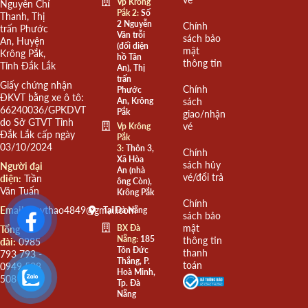
Vp Krông
Nguyễn Chí
Pắk 2:
Số
Thanh, Thị
2 Nguyễn
Chính
trấn Phước
Văn trỗi
sách bảo
An, Huyện
(đối diện
mật
Krông Pắk,
hồ Tân
thông tin
Tỉnh Đắk Lắk
An), Thị
trấn
Giấy chứng nhận
Chính
Phước
ĐKVT bằng xe ô tô:
An, Krông
sách
66240036/GPKDVT
Pắk
giao/nhận
do Sở GTVT Tỉnh
vé
Vp Krông
Đắk Lắk cấp ngày
Pắk
03/10/2024
3:
Thôn 3,
Chính
Xã Hòa
sách hủy
Người đại
An (nhà
vé/đổi trả
diện:
Trần
ông Còn),
Văn Tuấn
Krông Pắk
Chính
Email:
quythao4849@gmail.com
Tại Đà Nẵng
sách bảo
mật
BX Đà
Tổng
Nẵng:
185
thông tin
đài:
0985
Tôn Đức
thanh
793 793 -
Thắng, P.
toán
0949 508
Hoà Minh,
508
Tp. Đà
Nẵng