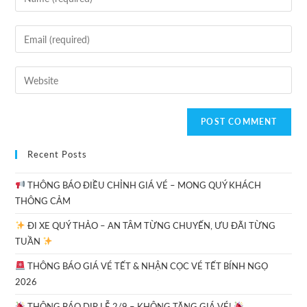
Recent Posts
THÔNG BÁO ĐIỀU CHỈNH GIÁ VÉ – MONG QUÝ KHÁCH
THÔNG CẢM
ĐI XE QUÝ THẢO – AN TÂM TỪNG CHUYẾN, ƯU ĐÃI TỪNG
TUẦN
THÔNG BÁO GIÁ VÉ TẾT & NHẬN CỌC VÉ TẾT BÍNH NGỌ
2026
THÔNG BÁO DỊP LỄ 2/9 – KHÔNG TĂNG GIÁ VÉ!