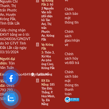
Vp Krông
Nguyễn Chí
Pắk 2:
Số
Thanh, Thị
2 Nguyễn
Chính
trấn Phước
Văn trỗi
sách bảo
An, Huyện
(đối diện
mật
Krông Pắk,
hồ Tân
thông tin
Tỉnh Đắk Lắk
An), Thị
trấn
Giấy chứng nhận
Chính
Phước
ĐKVT bằng xe ô tô:
An, Krông
sách
66240036/GPKDVT
Pắk
giao/nhận
do Sở GTVT Tỉnh
vé
Vp Krông
Đắk Lắk cấp ngày
Pắk
03/10/2024
3:
Thôn 3,
Chính
Xã Hòa
sách hủy
Người đại
An (nhà
vé/đổi trả
diện:
Trần
ông Còn),
Văn Tuấn
Krông Pắk
Chính
Email:
quythao4849@gmail.com
Tại Đà Nẵng
sách bảo
mật
BX Đà
Tổng
Nẵng:
185
thông tin
đài:
0985
Tôn Đức
thanh
793 793 -
Thắng, P.
toán
0949 508
Hoà Minh,
508
Tp. Đà
Nẵng