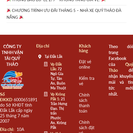
CHƯƠNG TRÌNH ƯU ĐÃI THÁNG 5 – NHÀ XE QUÝ THẢO ĐÀ
NẴNG
Địa chỉ
Khách
CÔNG TY
Theo dõi
hàng
TNHH VẬN
trang
Tại Đắk Lắk
TẢI QUÝ
Facebook
Đặt vé
THẢO
của
Quý
Vp Đắk
online
Lắk:
72
Thảo
để
Ngô Gia
nhận khuyến
Kiểm tra
Tự, Tân
mãi và tin
An, Buôn
vé
tức mới
Ma Thuột
nhất.
Số
Vp Krông
Chính
Pắk 1:
21
ĐKKD
6000651891
sách
Trần Hưng
do Sở KHĐT tỉnh
thanh
Đạo. Thị
Đắk Lắk cấp ngày
toán
trấn
25 tháng 7 năm
Phước
2007
Chính
An. Krông
sách đặt
Pắk
Đia chỉ:
10A
vé