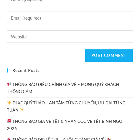
Recent Posts
THÔNG BÁO ĐIỀU CHỈNH GIÁ VÉ – MONG QUÝ KHÁCH
THÔNG CẢM
ĐI XE QUÝ THẢO – AN TÂM TỪNG CHUYẾN, ƯU ĐÃI TỪNG
TUẦN
THÔNG BÁO GIÁ VÉ TẾT & NHẬN CỌC VÉ TẾT BÍNH NGỌ
2026
THÔNG BÁO DỊP LỄ 2/9 – KHÔNG TĂNG GIÁ VÉ!